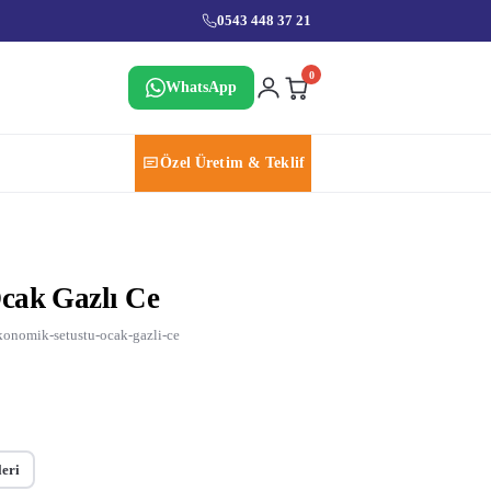
0543 448 37 21
0
WhatsApp
Özel Üretim & Teklif
cak Gazlı Ce
konomik-setustu-ocak-gazli-ce
leri