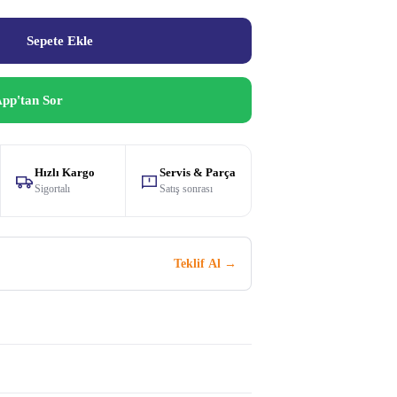
Sepete Ekle
pp'tan Sor
Hızlı Kargo
Servis & Parça
Sigortalı
Satış sonrası
Teklif Al →