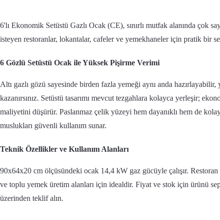
6'lı Ekonomik Setüstü Gazlı Ocak (CE), sınırlı mutfak alanında çok sa
isteyen restoranlar, lokantalar, cafeler ve yemekhaneler için pratik bir set
6 Gözlü Setüstü Ocak ile Yüksek Pişirme Verimi
Altı gazlı gözü sayesinde birden fazla yemeği aynı anda hazırlayabilir,
kazanırsınız. Setüstü tasarımı mevcut tezgahlara kolayca yerleşir; ekon
maliyetini düşürür. Paslanmaz çelik yüzeyi hem dayanıklı hem de kolay 
muslukları güvenli kullanım sunar.
Teknik Özellikler ve Kullanım Alanları
90x64x20 cm ölçüsündeki ocak 14,4 kW gaz gücüyle çalışır. Restoran mu
ve toplu yemek üretim alanları için idealdir. Fiyat ve stok için ürünü 
üzerinden teklif alın.