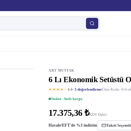
ART MUTFAK
6 Lı Ekonomik Setüstü O
★★★★☆
4.4
· 5 değerlendirme
Ürün Kodu: 6-li-e
Stokta · hızlı kargo
17.375,36 ₺
KDV Dahil
Havale/EFT'de %3 indirim
Taksit Seçenek