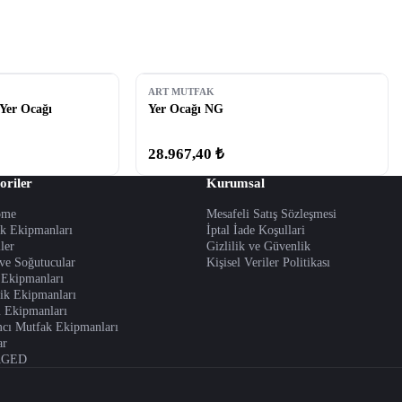
ART MUTFAK
 Yer Ocağı
Yer Ocağı NG
28.967,40 ₺
oriler
Kurumsal
ome
Mesafeli Satış Sözleşmesi
ık Ekipmanları
İptal İade Koşullari
iler
Gizlilik ve Güvenlik
ve Soğutucular
Kişisel Veriler Politikası
 Ekipmanları
ik Ekipmanları
 Ekipmanları
cı Mutfak Ekipmanları
ar
AGED