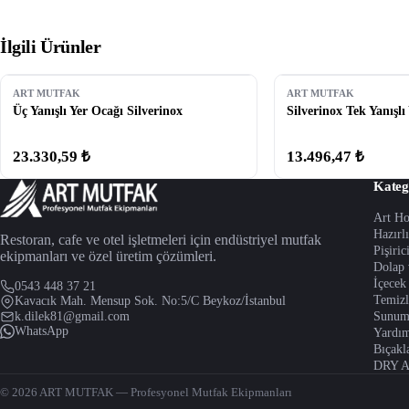
İlgili Ürünler
ART MUTFAK
ART MUTFAK
Üç Yanışlı Yer Ocağı Silverinox
Silverinox Tek Yanışlı
23.330,59 ₺
13.496,47 ₺
Kateg
Art H
Hazırl
Restoran, cafe ve otel işletmeleri için endüstriyel mutfak
Pişiric
ekipmanları ve özel üretim çözümleri.
Dolap 
İçecek
0543 448 37 21
Temizl
Kavacık Mah. Mensup Sok. No:5/C Beykoz/İstanbul
k.dilek81@gmail.com
Sunum
WhatsApp
Yardım
Bıçakl
DRY 
© 2026 ART MUTFAK — Profesyonel Mutfak Ekipmanları