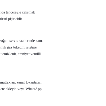
yıda tencereyle çalışmak
üstü pişiricidir.
 yoğun servis saatlerinde zaman
omik gaz tüketimi işletme
temizlenir, emniyet ventilli
tfakları, esnaf lokantaları
sepete ekleyin veya WhatsApp