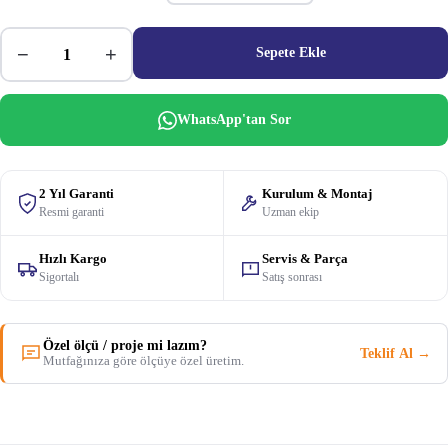
−
+
Sepete Ekle
WhatsApp'tan Sor
2 Yıl Garanti
Kurulum & Montaj
Resmi garanti
Uzman ekip
Hızlı Kargo
Servis & Parça
Sigortalı
Satış sonrası
Özel ölçü / proje mi lazım?
Teklif Al →
Mutfağınıza göre ölçüye özel üretim.