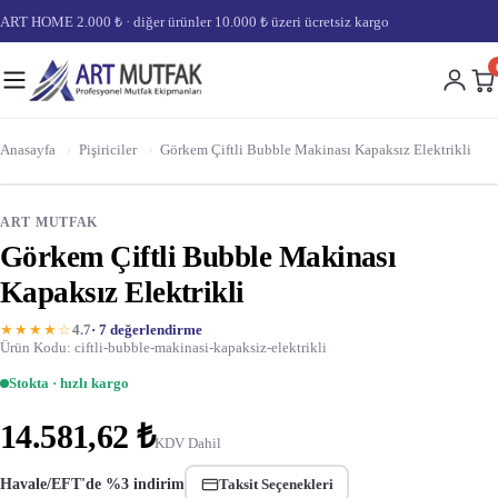
ART HOME 2.000 ₺ · diğer ürünler 10.000 ₺ üzeri ücretsiz kargo
Anasayfa
›
Pişiriciler
›
Görkem Çiftli Bubble Makinası Kapaksız Elektrikli
ART MUTFAK
Görkem Çiftli Bubble Makinası
Kapaksız Elektrikli
★★★★☆
4.7
· 7 değerlendirme
Ürün Kodu: ciftli-bubble-makinasi-kapaksiz-elektrikli
Stokta · hızlı kargo
14.581,62 ₺
KDV Dahil
Havale/EFT'de %3 indirim
Taksit Seçenekleri