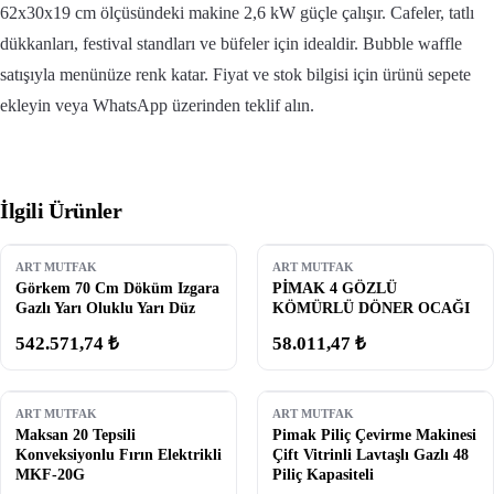
62x30x19 cm ölçüsündeki makine 2,6 kW güçle çalışır. Cafeler, tatlı
dükkanları, festival standları ve büfeler için idealdir. Bubble waffle
satışıyla menünüze renk katar. Fiyat ve stok bilgisi için ürünü sepete
ekleyin veya WhatsApp üzerinden teklif alın.
İlgili Ürünler
ART MUTFAK
ART MUTFAK
Görkem 70 Cm Döküm Izgara
PİMAK 4 GÖZLÜ
Gazlı Yarı Oluklu Yarı Düz
KÖMÜRLÜ DÖNER OCAĞI
542.571,74 ₺
58.011,47 ₺
ART MUTFAK
ART MUTFAK
Maksan 20 Tepsili
Pimak Piliç Çevirme Makinesi
Konveksiyonlu Fırın Elektrikli
Çift Vitrinli Lavtaşlı Gazlı 48
MKF-20G
Piliç Kapasiteli