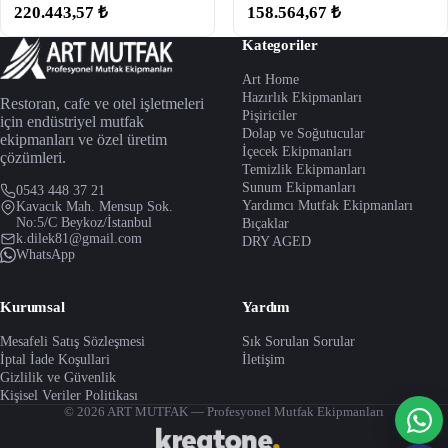
220.443,57 ₺
158.564,67 ₺
Kategoriler
Art Home
Hazırlık Ekipmanları
Restoran, cafe ve otel işletmeleri
Pişiriciler
için endüstriyel mutfak
Dolap ve Soğutucular
ekipmanları ve özel üretim
İçecek Ekipmanları
çözümleri.
Temizlik Ekipmanları
Sunum Ekipmanları
0543 448 37 21
Yardımcı Mutfak Ekipmanları
Kavacık Mah. Mensup Sok.
No:5/C Beykoz/İstanbul
Bıçaklar
k.dilek81@gmail.com
DRY AGED
WhatsApp
Kurumsal
Yardım
Mesafeli Satış Sözleşmesi
Sık Sorulan Sorular
İptal İade Koşullari
İletişim
Gizlilik ve Güvenlik
Kişisel Veriler Politikası
© 2026 ART MUTFAK — Profesyonel Mutfak Ekipmanları