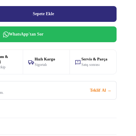
Sepete Ekle
WhatsApp'tan Sor
um &
Hızlı Kargo
Servis & Parça
j
Sigortalı
Satış sonrası
ekip
Teklif Al →
im.