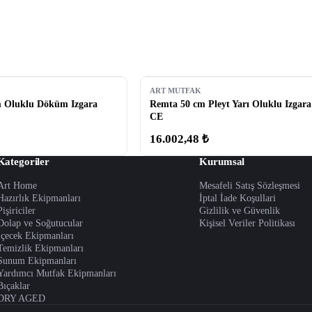
ART MUTFAK
 Oluklu Döküm Izgara
Remta 50 cm Pleyt Yarı Oluklu Izgara
CE
16.002,48 ₺
Kategoriler
Kurumsal
Art Home
Mesafeli Satış Sözleşmesi
Hazırlık Ekipmanları
İptal İade Koşullari
Pişiriciler
Gizlilik ve Güvenlik
Dolap ve Soğutucular
Kişisel Veriler Politikası
İçecek Ekipmanları
Temizlik Ekipmanları
Sunum Ekipmanları
Yardımcı Mutfak Ekipmanları
Bıçaklar
DRY AGED