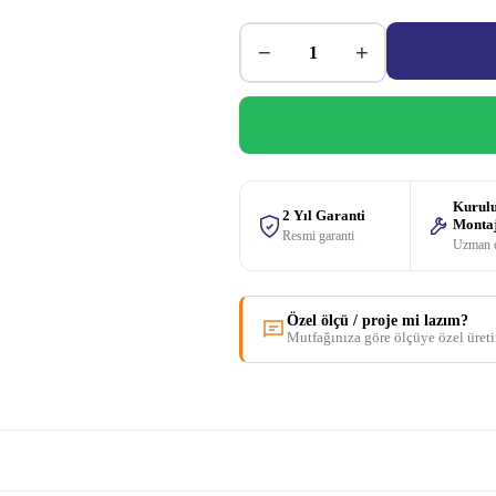
−
+
Kurul
2 Yıl Garanti
Monta
Resmi garanti
Uzman 
Özel ölçü / proje mi lazım?
Mutfağınıza göre ölçüye özel üret