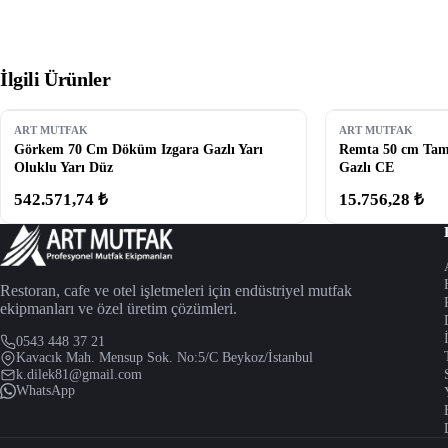
İlgili Ürünler
ART MUTFAK
ART MUTFAK
Görkem 70 Cm Döküm Izgara Gazlı Yarı
Remta 50 cm Tam
Oluklu Yarı Düz
Gazlı CE
542.571,74 ₺
15.756,28 ₺
Restoran, cafe ve otel işletmeleri için endüstriyel mutfak
ekipmanları ve özel üretim çözümleri.
0543 448 37 21
Kavacık Mah. Mensup Sok. No:5/C Beykoz/İstanbul
k.dilek81@gmail.com
WhatsApp