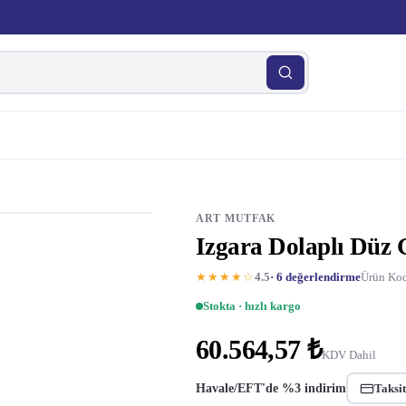
ART MUTFAK
Izgara Dolaplı Düz 
★★★★☆
4.5
· 6 değerlendirme
Ürün Kod
Stokta · hızlı kargo
60.564,57 ₺
KDV Dahil
Havale/EFT'de %3 indirim
Taksit