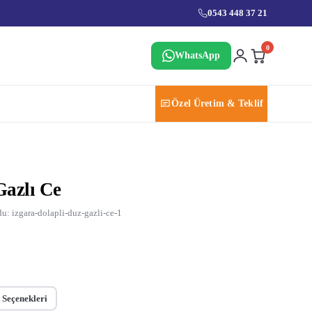
0543 448 37 21
0
WhatsApp
Özel Üretim & Teklif
Gazlı Ce
u: izgara-dolapli-duz-gazli-ce-1
 Seçenekleri