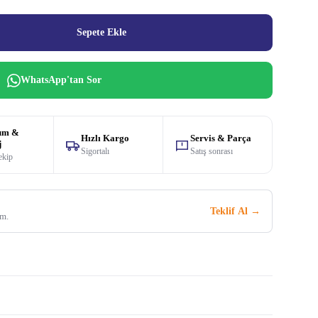
Sepete Ekle
WhatsApp'tan Sor
um &
Hızlı Kargo
Servis & Parça
j
Sigortalı
Satış sonrası
ekip
Teklif Al →
im.