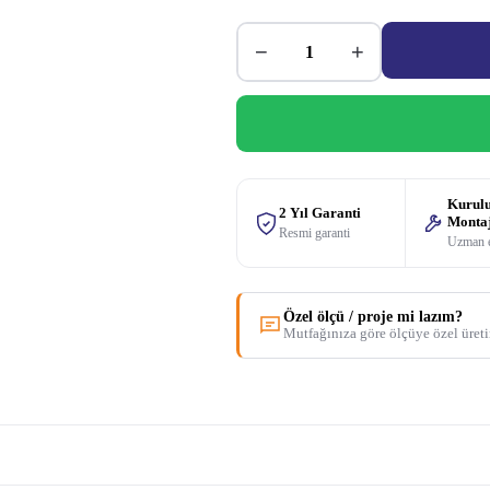
−
+
Kurul
2 Yıl Garanti
Monta
Resmi garanti
Uzman 
Özel ölçü / proje mi lazım?
Mutfağınıza göre ölçüye özel üret