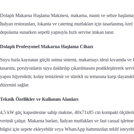
Dolaplı Makarna Haşlama Makinesi, makarna, mantı ve sebze haşlama
İtalyan restoranları, lokanta ve catering mutfakları için tasarlanmış özel b
depolama sunarken sepetli yapısıyla hızlı servise imkan tanır.
Dolaplı Profesyonel Makarna Haşlama Cihazı
Suyu hızla kaynatan güçlü ısıtma sistemi, makarnayı ideal kıvamda ve kı
tasarımı, porsiyonların suya daldırılıp çıkarılmasını pratikleştirerek servi
yapısı hijyeniktir, kolay temizlenir ve sürekli su temasına karşı dayanıkl
düzenini sağlar.
Teknik Özellikler ve Kullanım Alanları
4,5 kW güç kapasitesine sahip makine, 40x71x85 cm kompakt ölçülerin
verimli çalışır. Makarna barları, İtalyan mutfakları ve fast casual işletmel
bilgisi için sepete ekleyebilir veya WhatsApp hattımızdan teklif isteyebil