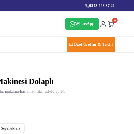
0543 448 37 21
0
WhatsApp
Özel Üretim & Teklif
kinesi Dolaplı
u: makarna-haslama-makinesi-dolapli-1
 Seçenekleri