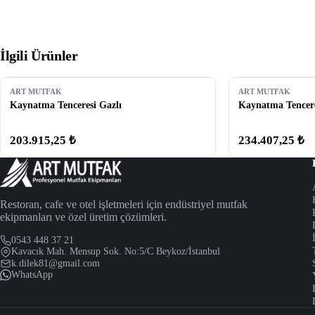
İlgili Ürünler
ART MUTFAK
ART MUTFAK
Kaynatma Tenceresi Gazlı
Kaynatma Tenceres
203.915,25 ₺
234.407,25 ₺
Restoran, cafe ve otel işletmeleri için endüstriyel mutfak
ekipmanları ve özel üretim çözümleri.
0543 448 37 21
Kavacık Mah. Mensup Sok. No:5/C Beykoz/İstanbul
k.dilek81@gmail.com
WhatsApp