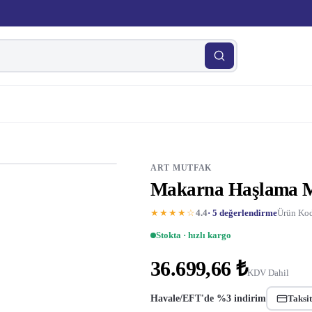
ART MUTFAK
Makarna Haşlama Ma
★★★★☆
4.4
· 5 değerlendirme
Ürün Kod
Stokta · hızlı kargo
36.699,66 ₺
KDV Dahil
Havale/EFT'de %3 indirim
Taksit