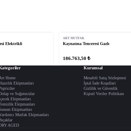
ART MUTFAK
i Elektrikli
Kaynatma Tenceresi Gazlı
186.763,50 ₺
Kategoriler
Kurumsal
Art Home
Mesafeli Satış Sözleşmesi
Hazırlık Ekipmanları
İptal İade Koşullari
Pişiriciler
Gizlilik ve Güvenlik
Dolap ve Soğutucular
Kişisel Veriler Politikası
İçecek Ekipmanları
Temizlik Ekipmanları
Sunum Ekipmanları
Yardımcı Mutfak Ekipmanları
Bıçaklar
DRY AGED