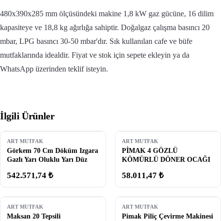
480x390x285 mm ölçüsündeki makine 1,8 kW gaz gücüne, 16 dilim
kapasiteye ve 18,8 kg ağırlığa sahiptir. Doğalgaz çalışma basıncı 20
mbar, LPG basıncı 30-50 mbar'dır. Sık kullanılan cafe ve büfe
mutfaklarında idealdir. Fiyat ve stok için sepete ekleyin ya da
WhatsApp üzerinden teklif isteyin.
İlgili Ürünler
ART MUTFAK
ART MUTFAK
Görkem 70 Cm Döküm Izgara
PİMAK 4 GÖZLÜ
Gazlı Yarı Oluklu Yarı Düz
KÖMÜRLÜ DÖNER OCAĞI
542.571,74 ₺
58.011,47 ₺
ART MUTFAK
ART MUTFAK
Maksan 20 Tepsili
Pimak Piliç Çevirme Makinesi