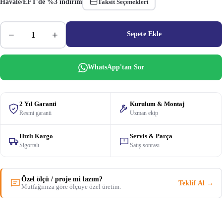
Havale/EFT'de %3 indirim
Taksit Seçenekleri
−
+
Sepete Ekle
WhatsApp'tan Sor
2 Yıl Garanti
Kurulum & Montaj
Resmi garanti
Uzman ekip
Hızlı Kargo
Servis & Parça
Sigortalı
Satış sonrası
Özel ölçü / proje mi lazım?
Teklif Al →
Mutfağınıza göre ölçüye özel üretim.