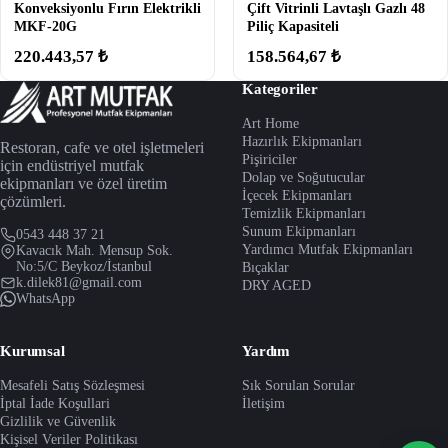
Konveksiyonlu Fırın Elektrikli
Çift Vitrinli Lavtaşlı Gazlı 48
MKF-20G
Piliç Kapasiteli
220.443,57 ₺
158.564,67 ₺
Kategoriler
Art Home
Hazırlık Ekipmanları
Restoran, cafe ve otel işletmeleri
Pişiriciler
için endüstriyel mutfak
Dolap ve Soğutucular
ekipmanları ve özel üretim
İçecek Ekipmanları
çözümleri.
Temizlik Ekipmanları
Sunum Ekipmanları
0543 448 37 21
Yardımcı Mutfak Ekipmanları
Kavacık Mah. Mensup Sok.
No:5/C Beykoz/İstanbul
Bıçaklar
k.dilek81@gmail.com
DRY AGED
WhatsApp
Kurumsal
Yardım
Mesafeli Satış Sözleşmesi
Sık Sorulan Sorular
İptal İade Koşullari
İletişim
Gizlilik ve Güvenlik
Kişisel Veriler Politikası