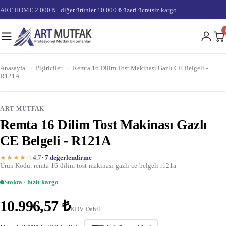
ART HOME 2.000 ₺ · diğer ürünler 10.000 ₺ üzeri ücretsiz kargo
Anasayfa
›
Pişiriciler
›
Remta 16 Dilim Tost Makinası Gazlı CE Belgeli -
R121A
ART MUTFAK
Remta 16 Dilim Tost Makinası Gazlı
CE Belgeli - R121A
★★★★☆
4.7
· 7 değerlendirme
Ürün Kodu: remta-16-dilim-tost-makinasi-gazli-ce-belgeli-r121a
Stokta · hızlı kargo
10.996,57 ₺
KDV Dahil