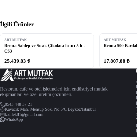
İlgili Ürünler
ART MUTFAK
ART MUTFAK
Remta Sahlep ve Sıcak Çikolata Isıtıcı 5 lt -
Remta 500 Bardak
CS3
25.439,83 ₺
17.807,88 ₺
Restoran, cafe ve otel işletmeleri için endüstriyel mutfak
ekipmanları ve özel üretim çözümleri.
0543 448 37 21
Kavacık Mah. Mensup Sok. No:5/C Beykoz/İstanbul
k.dilek81@gmail.com
WhatsApp