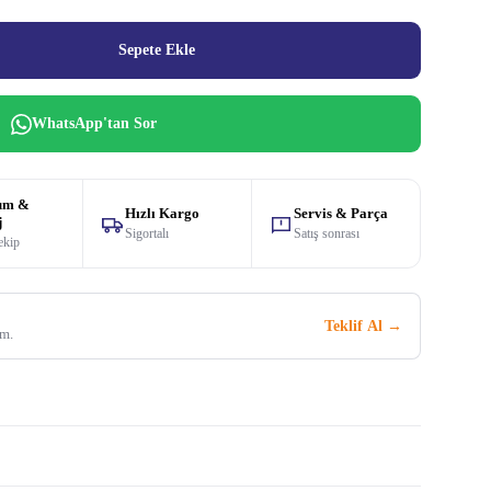
Sepete Ekle
WhatsApp'tan Sor
um &
Hızlı Kargo
Servis & Parça
j
Sigortalı
Satış sonrası
ekip
Teklif Al →
im.