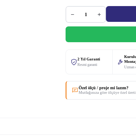
−
+
Kurul
2 Yıl Garanti
Monta
Resmi garanti
Uzman 
Özel ölçü / proje mi lazım?
Mutfağınıza göre ölçüye özel üret