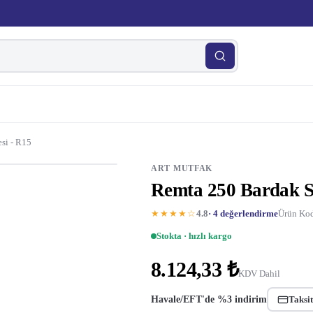
si - R15
ART MUTFAK
Remta 250 Bardak S
★★★★☆
4.8
· 4 değerlendirme
Ürün Kod
Stokta · hızlı kargo
8.124,33 ₺
KDV Dahil
Havale/EFT'de %3 indirim
Taksit