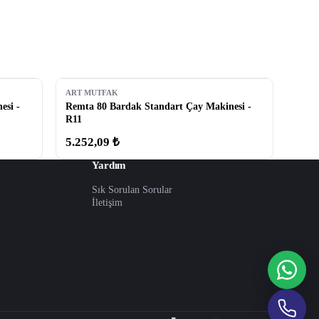
ART MUTFAK
esi -
Remta 80 Bardak Standart Çay Makinesi -
R11
5.252,09 ₺
Yardım
Sık Sorulan Sorular
İletişim