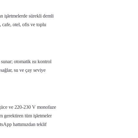
 işletmelerde sürekli demli
cafe, otel, ofis ve toplu
 sunar; otomatik ısı kontrol
m sağlar, su ve çay seviye
W güce ve 220-230 V monofaze
m gerektiren tüm işletmeler
tsApp hattımızdan teklif