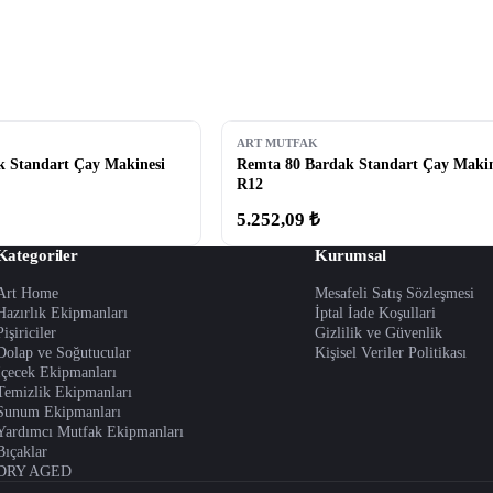
ART MUTFAK
 Standart Çay Makinesi
Remta 80 Bardak Standart Çay Makin
R12
5.252,09 ₺
Kategoriler
Kurumsal
Art Home
Mesafeli Satış Sözleşmesi
Hazırlık Ekipmanları
İptal İade Koşullari
Pişiriciler
Gizlilik ve Güvenlik
Dolap ve Soğutucular
Kişisel Veriler Politikası
İçecek Ekipmanları
Temizlik Ekipmanları
Sunum Ekipmanları
Yardımcı Mutfak Ekipmanları
Bıçaklar
DRY AGED