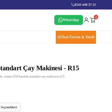
0543 448 37 21
0
WhatsApp
Özel Üretim & Teklif
tandart Çay Makinesi - R15
u: remta-250-bardak-standart-cay-makinesi-r15
 Seçenekleri