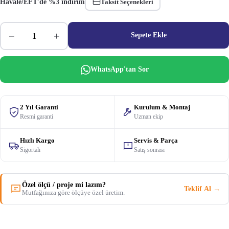
Havale/EFT'de %3 indirim
Taksit Seçenekleri
−
+
Sepete Ekle
WhatsApp'tan Sor
2 Yıl Garanti
Kurulum & Montaj
Resmi garanti
Uzman ekip
Hızlı Kargo
Servis & Parça
Sigortalı
Satış sonrası
Özel ölçü / proje mi lazım?
Teklif Al →
Mutfağınıza göre ölçüye özel üretim.