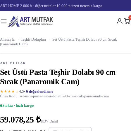
ART HOME 2.000 ₺ · diğer ürünler 10.000 ₺ üzeri ücretsiz kargo
Anasayfa
›
Teşhir Dolapları
›
Set Üstü Pasta Teşhir Dolabı 90 cm Sıcak
(Panaromik Cam)
ART MUTFAK
Set Üstü Pasta Teşhir Dolabı 90 cm
Sıcak (Panaromik Cam)
★★★★☆
4.5
· 6 değerlendirme
Ürün Kodu: set-ustu-pasta-teshir-dolabi-90-cm-sicak-panaromik-cam
Stokta · hızlı kargo
59.078,25 ₺
KDV Dahil