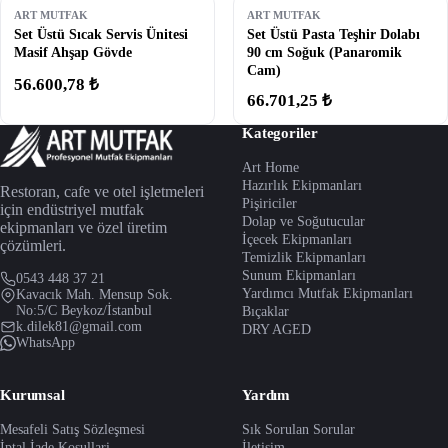
ART MUTFAK
ART MUTFAK
Set Üstü Sıcak Servis Ünitesi
Set Üstü Pasta Teşhir Dolabı
Masif Ahşap Gövde
90 cm Soğuk (Panaromik
Cam)
56.600,78 ₺
66.701,25 ₺
Kategoriler
Art Home
Hazırlık Ekipmanları
Restoran, cafe ve otel işletmeleri
Pişiriciler
için endüstriyel mutfak
Dolap ve Soğutucular
ekipmanları ve özel üretim
İçecek Ekipmanları
çözümleri.
Temizlik Ekipmanları
Sunum Ekipmanları
0543 448 37 21
Yardımcı Mutfak Ekipmanları
Kavacık Mah. Mensup Sok.
No:5/C Beykoz/İstanbul
Bıçaklar
k.dilek81@gmail.com
DRY AGED
WhatsApp
Kurumsal
Yardım
Mesafeli Satış Sözleşmesi
Sık Sorulan Sorular
İptal İade Koşullari
İletişim