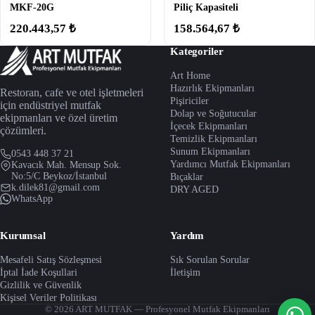
MKF-20G
Piliç Kapasiteli
220.443,57 ₺
158.564,67 ₺
Kategoriler
Art Home
Hazırlık Ekipmanları
Restoran, cafe ve otel işletmeleri
Pişiriciler
için endüstriyel mutfak
Dolap ve Soğutucular
ekipmanları ve özel üretim
İçecek Ekipmanları
çözümleri.
Temizlik Ekipmanları
Sunum Ekipmanları
0543 448 37 21
Yardımcı Mutfak Ekipmanları
Kavacık Mah. Mensup Sok.
No:5/C Beykoz/İstanbul
Bıçaklar
k.dilek81@gmail.com
DRY AGED
WhatsApp
Kurumsal
Yardım
Mesafeli Satış Sözleşmesi
Sık Sorulan Sorular
İptal İade Koşullari
İletişim
Gizlilik ve Güvenlik
Kişisel Veriler Politikası
© 2026 ART MUTFAK — Profesyonel Mutfak Ekipmanları