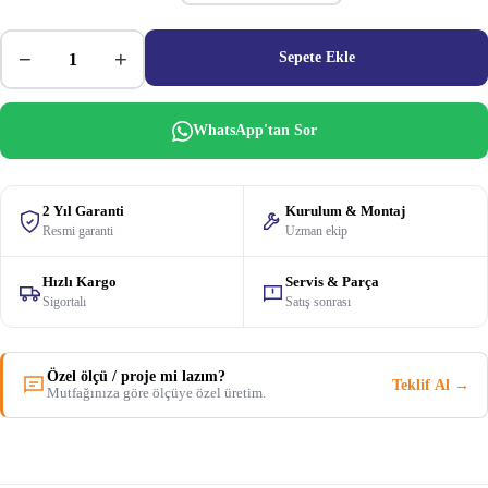
−
+
Sepete Ekle
WhatsApp'tan Sor
2 Yıl Garanti
Kurulum & Montaj
Resmi garanti
Uzman ekip
Hızlı Kargo
Servis & Parça
Sigortalı
Satış sonrası
Özel ölçü / proje mi lazım?
Teklif Al →
Mutfağınıza göre ölçüye özel üretim.