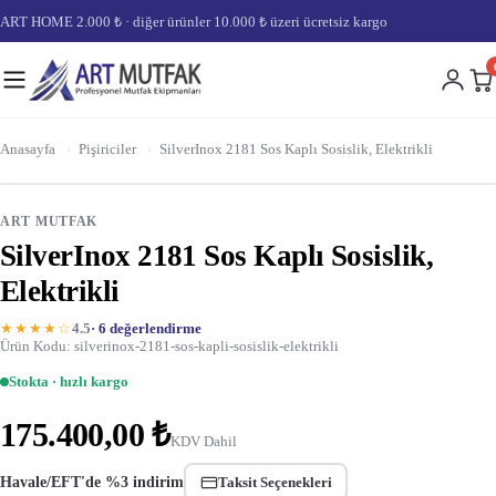
ART HOME 2.000 ₺ · diğer ürünler 10.000 ₺ üzeri ücretsiz kargo
Anasayfa
›
Pişiriciler
›
SilverInox 2181 Sos Kaplı Sosislik, Elektrikli
ART MUTFAK
SilverInox 2181 Sos Kaplı Sosislik,
Elektrikli
★★★★☆
4.5
· 6 değerlendirme
Ürün Kodu: silverinox-2181-sos-kapli-sosislik-elektrikli
Stokta · hızlı kargo
175.400,00 ₺
KDV Dahil
Havale/EFT'de %3 indirim
Taksit Seçenekleri