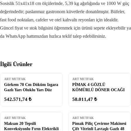
Sosislik 51x41x18 cm ölçülerinde, 5,39 kg ağırlığında ve 1000 W güç
değerindedir; paslanmaz gastronom küvetlerle donatılmıştır. Büfeler,
fast food noktaları, cafeler ve otel kahvaltı reyonları için idealdir.
Güncel fiyat ve stok bilgisini öğrenmek için ürünü sepete ekleyebilir ya
da WhatsApp hattımızdan hızlıca teklif talep edebilirsiniz.
İlgili Ürünler
ART MUTFAK
ART MUTFAK
Görkem 70 Cm Döküm Izgara
PİMAK 4 GÖZLÜ
Gazlı Yarı Oluklu Yarı Düz
KÖMÜRLÜ DÖNER OCAĞI
542.571,74 ₺
58.011,47 ₺
ART MUTFAK
ART MUTFAK
Maksan 20 Tepsili
Pimak Piliç Çevirme Makinesi
Konveksiyonlu Fırın Elektrikli
Çift Vitrinli Lavtaşlı Gazlı 48