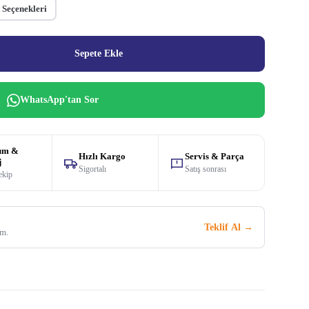
 Seçenekleri
Sepete Ekle
WhatsApp'tan Sor
um &
Hızlı Kargo
Servis & Parça
j
Sigortalı
Satış sonrası
ekip
Teklif Al →
im.