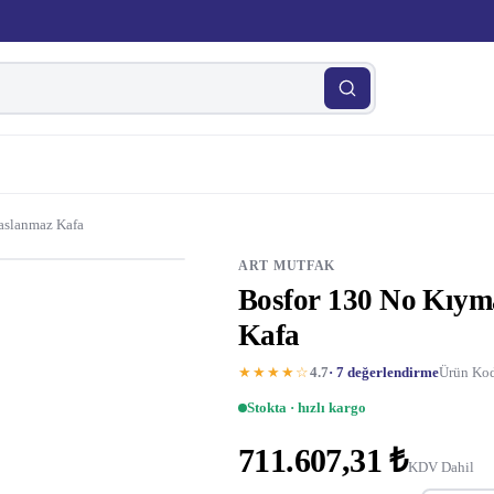
aslanmaz Kafa
ART MUTFAK
Bosfor 130 No Kıym
Kafa
★★★★☆
4.7
· 7 değerlendirme
Ürün Kod
Stokta · hızlı kargo
711.607,31 ₺
KDV Dahil