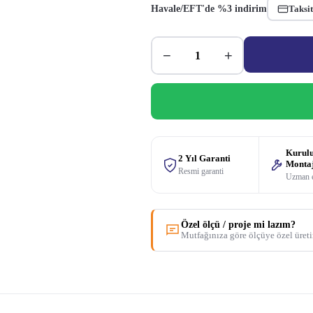
Havale/EFT'de %3 indirim
Taksit
−
+
Kurul
2 Yıl Garanti
Monta
Resmi garanti
Uzman 
Özel ölçü / proje mi lazım?
Mutfağınıza göre ölçüye özel üret