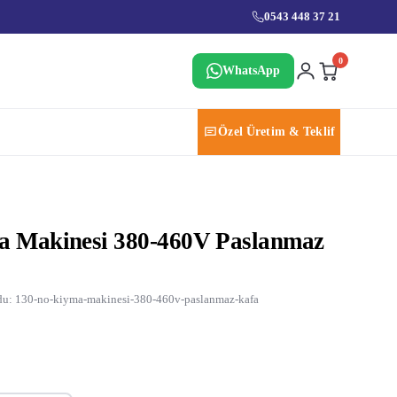
0543 448 37 21
0
WhatsApp
Özel Üretim & Teklif
a Makinesi 380-460V Paslanmaz
u: 130-no-kiyma-makinesi-380-460v-paslanmaz-kafa