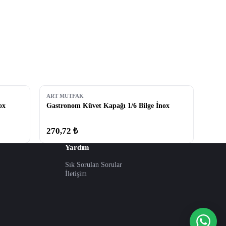
ART MUTFAK
ox
Gastronom Küvet Kapağı 1/6 Bilge İnox
270,72 ₺
Yardım
Sık Sorulan Sorular
İletişim