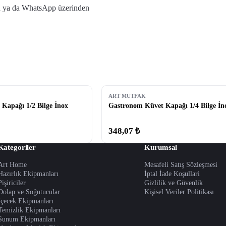
yin ya da WhatsApp üzerinden
ART MUTFAK
Kapağı 1/2 Bilge İnox
Gastronom Küvet Kapağı 1/4 Bilge İn
348,07 ₺
Kategoriler
Kurumsal
Art Home
Mesafeli Satış Sözleşmesi
Hazırlık Ekipmanları
İptal İade Koşullari
Pişiriciler
Gizlilik ve Güvenlik
Dolap ve Soğutucular
Kişisel Veriler Politikası
İçecek Ekipmanları
Temizlik Ekipmanları
Sunum Ekipmanları