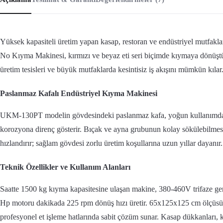
Yüksek kapasiteli üretim yapan kasap, restoran ve endüstriyel mutfaklar
No Kıyma Makinesi, kırmızı ve beyaz eti seri biçimde kıymaya dönüştürü
üretim tesisleri ve büyük mutfaklarda kesintisiz iş akışını mümkün kılar
Paslanmaz Kafalı Endüstriyel Kıyma Makinesi
UKM-130PT modelin gövdesindeki paslanmaz kafa, yoğun kullanımda d
korozyona direnç gösterir. Bıçak ve ayna grubunun kolay sökülebilmesi
hızlandırır; sağlam gövdesi zorlu üretim koşullarına uzun yıllar dayanır.
Teknik Özellikler ve Kullanım Alanları
Saatte 1500 kg kıyma kapasitesine ulaşan makine, 380-460V trifaze geri
Hp motoru dakikada 225 rpm dönüş hızı üretir. 65x125x125 cm ölçüsü 
profesyonel et işleme hatlarında sabit çözüm sunar. Kasap dükkanları, 