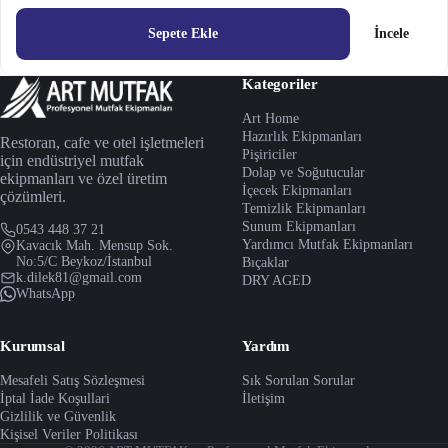
Sepete Ekle
İncele
Kategoriler
Art Home
Hazırlık Ekipmanları
Restoran, cafe ve otel işletmeleri
Pişiriciler
için endüstriyel mutfak
Dolap ve Soğutucular
ekipmanları ve özel üretim
İçecek Ekipmanları
çözümleri.
Temizlik Ekipmanları
Sunum Ekipmanları
0543 448 37 21
Yardımcı Mutfak Ekipmanları
Kavacık Mah. Mensup Sok.
No:5/C Beykoz/İstanbul
Bıçaklar
k.dilek81@gmail.com
DRY AGED
WhatsApp
Kurumsal
Yardım
Mesafeli Satış Sözleşmesi
Sık Sorulan Sorular
İptal İade Koşullari
İletişim
Gizlilik ve Güvenlik
Kişisel Veriler Politikası