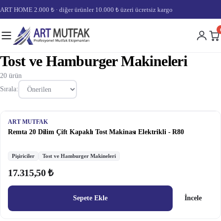
ART HOME 2.000 ₺ · diğer ürünler 10.000 ₺ üzeri ücretsiz kargo
Tost ve Hamburger Makineleri
20 ürün
Sırala:
ART MUTFAK
Remta 20 Dilim Çift Kapaklı Tost Makinası Elektrikli - R80
Pişiriciler
Tost ve Hamburger Makineleri
17.315,50 ₺
Sepete Ekle
İncele