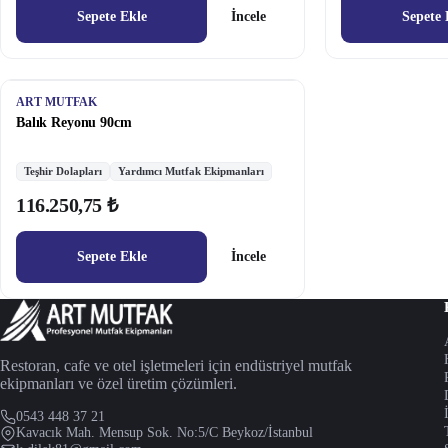
Sepete Ekle
İncele
Sepete 
ART MUTFAK
Balık Reyonu 90cm
Teşhir Dolapları
Yardımcı Mutfak Ekipmanları
116.250,75 ₺
Sepete Ekle
İncele
Restoran, cafe ve otel işletmeleri için endüstriyel mutfak
ekipmanları ve özel üretim çözümleri.
0543 448 37 21
Kavacık Mah. Mensup Sok. No:5/C Beykoz/İstanbul