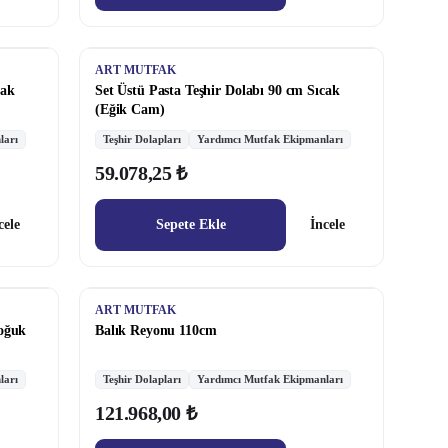
ART MUTFAK
cak
Set Üstü Pasta Teşhir Dolabı 90 cm Sıcak
(Eğik Cam)
ları
Teşhir Dolapları
Yardımcı Mutfak Ekipmanları
59.078,25 ₺
cele
Sepete Ekle
İncele
ART MUTFAK
Soğuk
Balık Reyonu 110cm
ları
Teşhir Dolapları
Yardımcı Mutfak Ekipmanları
121.968,00 ₺