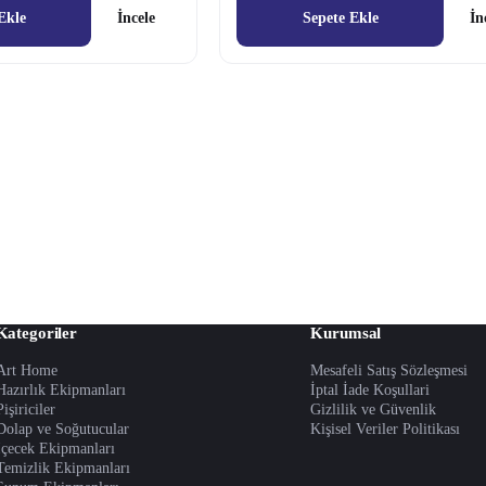
Ekle
İncele
Sepete Ekle
İn
Kategoriler
Kurumsal
Art Home
Mesafeli Satış Sözleşmesi
Hazırlık Ekipmanları
İptal İade Koşullari
Pişiriciler
Gizlilik ve Güvenlik
Dolap ve Soğutucular
Kişisel Veriler Politikası
İçecek Ekipmanları
Temizlik Ekipmanları