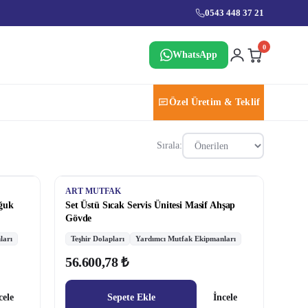
0543 448 37 21
0
WhatsApp
Özel Üretim & Teklif
Sırala:
ART MUTFAK
oğuk
Set Üstü Sıcak Servis Ünitesi Masif Ahşap
Gövde
ları
Teşhir Dolapları
Yardımcı Mutfak Ekipmanları
56.600,78 ₺
cele
Sepete Ekle
İncele