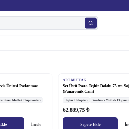
ART MUTFAK
rvis Ünitesi Paslanmaz
Set Üstü Pasta Teşhir Dolabı 75 cm S
(Panaromik Cam)
Yardımcı Mutfak Ekipmanları
Teşhir Dolapları
Yardımcı Mutfak Ekipman
62.889,75 ₺
Ekle
İncele
Sepete Ekle
İn