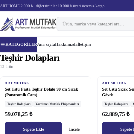
ART HOME 2.000 ₺ · diğer ürünler 10.000 ₺ üzeri ücretsiz kargo
KATEGORILER
Ana sayfa
Hakkımızda
İletişim
Teşhir Dolapları
13 ürün
ART MUTFAK
ART MUTFAK
Set Üstü Pasta Teşhir Dolabı 90 cm Sıcak
Set Üstü Sıcak Se
(Panaromik Cam)
Gövde
Teşhir Dolapları
Yardımcı Mutfak Ekipmanları
Teşhir Dolapları
59.078,25 ₺
62.889,75 ₺
Sepete Ekle
İncele
Sepete 