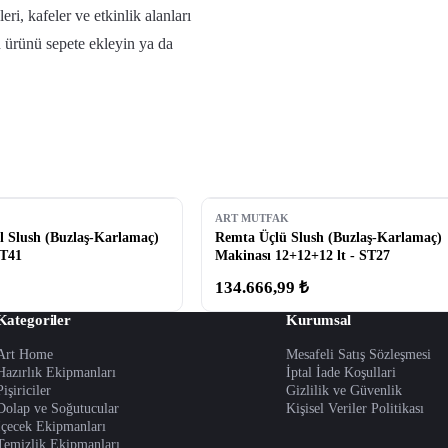
ri, kafeler ve etkinlik alanları
in ürünü sepete ekleyin ya da
ART MUTFAK
l Slush (Buzlaş-Karlamaç)
Remta Üçlü Slush (Buzlaş-Karlamaç)
ST41
Makinası 12+12+12 lt - ST27
134.666,99 ₺
Kategoriler
Kurumsal
Art Home
Mesafeli Satış Sözleşmesi
Hazırlık Ekipmanları
İptal İade Koşullari
Pişiriciler
Gizlilik ve Güvenlik
Dolap ve Soğutucular
Kişisel Veriler Politikası
İçecek Ekipmanları
Temizlik Ekipmanları