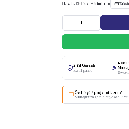
Havale/EFT'de %3 indirim
Taksit
−
+
Kurul
2 Yıl Garanti
Monta
Resmi garanti
Uzman 
Özel ölçü / proje mi lazım?
Mutfağınıza göre ölçüye özel üret