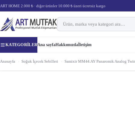
ART HOME 2.000 ₺ · diğer ürünler 10.000 ₺ üzeri ücretsiz kargo
KATEGORILER
Ana sayfa
Hakkımızda
İletişim
Anasayfa
›
Soğuk İçecek Sebilleri
›
Samixir MM44.AY Panaromik Analog Twin Soğ