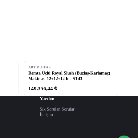
ART MUTFAK
Remta Üçlü Royal Slush (Buzlaş-Karlamaç)
Makinası 12+12+12 lt - ST43
149.356,44 ₺
Yardım
Sık Sorulan Sorular
İletişim