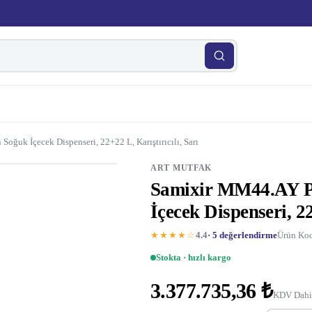
uk İçecek Dispenseri, 22+22 L, Karıştırıcılı, Sarı
ART MUTFAK
Samixir MM44.AY P
İçecek Dispenseri, 22
★★★★☆
4.4
· 5 değerlendirme
Ürün Kod
Stokta · hızlı kargo
3.377.735,36 ₺
KDV Dahi