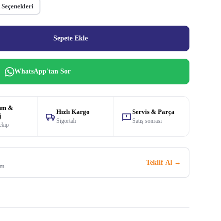
 Seçenekleri
Sepete Ekle
WhatsApp'tan Sor
um &
Hızlı Kargo
Servis & Parça
j
Sigortalı
Satış sonrası
ekip
Teklif Al →
im.