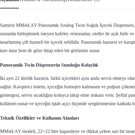
Samixir MM44.AY Panoramik Analog Twin Soğuk İçecek Dispenseri, so
sunumla birleştirmek isteyen kafeler, restoranlar, oteller ile açık büfe ve 
tasarlanmış çift hazneli bir içecek sebilidir. Panoramik haznesi ve karıştı
taze tutar hem de göze hitap eden bir görünüm sunar.
Panoramik Twin Dispenserin Sunduğu Kolaylık
İki ayrı 22 litrelik haznesi, farklı içecekleri aynı anda servis etmeye o
sağlar. Karıştırıcı sistem, içeceğin homojen kalmasını ve pulpun çökme
göstergesi, servis sıcaklığını kolayca takip etme imkanı verir. Şeffaf p
kullanım sunar ve içeceğin iştah açıcı biçimde sergilenmesine katkıda b
Teknik Özellikler ve Kullanım Alanları
MM44.AY modeli, 22+22 litre kapasiteye ve dikkat çeken sarı bir tasarı