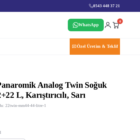
0543 448 37 21
0
WhatsApp
Özel Üretim & Teklif
anaromik Analog Twin Soğuk
+22 L, Karıştırıcılı, Sarı
u: 22twin-mm44-44-litre-1
l