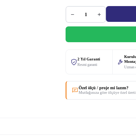
−
+
Kurul
2 Yıl Garanti
Monta
Resmi garanti
Uzman 
Özel ölçü / proje mi lazım?
Mutfağınıza göre ölçüye özel üret