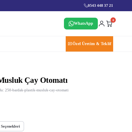
0543 448 37 21
0
WhatsApp
Özel Üretim & Teklif
 Musluk Çay Otomatı
u: 250-bardak-plastik-musluk-cay-otomati
 Seçenekleri