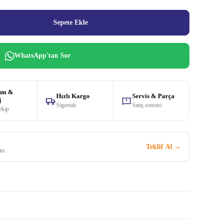
Sepete Ekle
WhatsApp'tan Sor
um &
Hızlı Kargo
Servis & Parça
j
Sigortalı
Satış sonrası
ekip
Teklif Al →
im.