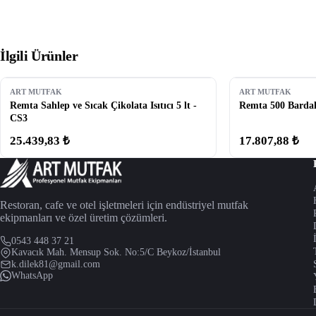
İlgili Ürünler
ART MUTFAK
ART MUTFAK
Remta Sahlep ve Sıcak Çikolata Isıtıcı 5 lt -
Remta 500 Bardak
CS3
25.439,83 ₺
17.807,88 ₺
Restoran, cafe ve otel işletmeleri için endüstriyel mutfak
ekipmanları ve özel üretim çözümleri.
0543 448 37 21
Kavacık Mah. Mensup Sok. No:5/C Beykoz/İstanbul
k.dilek81@gmail.com
WhatsApp