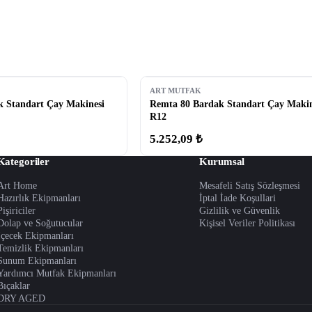
ART MUTFAK
 Standart Çay Makinesi
Remta 80 Bardak Standart Çay Makin
R12
5.252,09 ₺
Kategoriler
Kurumsal
Art Home
Mesafeli Satış Sözleşmesi
Hazırlık Ekipmanları
İptal İade Koşullari
Pişiriciler
Gizlilik ve Güvenlik
Dolap ve Soğutucular
Kişisel Veriler Politikası
İçecek Ekipmanları
Temizlik Ekipmanları
Sunum Ekipmanları
Yardımcı Mutfak Ekipmanları
Bıçaklar
DRY AGED