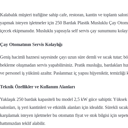
Kalabalık müşteri trafiğine sahip cafe, restoran, kantin ve toplantı salon
yapmak isteyen işletmeler için 250 Bardak Plastik Musluklu Çay Otomatı
içecek ekipmanıdır. Musluklu yapısıyla self servis çay sunumunu kolayla
Çay Otomatının Servis Kolaylığı
Geniş hacimli haznesi sayesinde çayı uzun süre demli ve sıcak tutar; bö
bekleme oluşmadan servis yapabilirsiniz. Pratik musluğu, bardakları hı
ve personel iş yükünü azaltır. Paslanmaz iç yapısı hijyeniktir, temizliği 
Teknik Özellikler ve Kullanım Alanları
Yaklaşık 250 bardak kapasiteli bu model 2,5 kW güce sahiptir. Yüksek 
salonları, iş yeri kantinleri ve etkinlik alanları için idealdir. Sürekli sıca
karşılamak isteyen işletmeler bu otomatın fiyat ve stok bilgisi için sep
hattımızdan teklif alabilir.