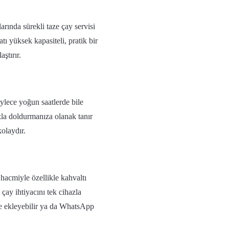
larında sürekli taze çay servisi
 yüksek kapasiteli, pratik bir
ştırır.
ylece yoğun saatlerde bile
zla doldurmanıza olanak tanır
kolaydır.
hacmiyle özellikle kahvaltı
k çay ihtiyacını tek cihazla
ete ekleyebilir ya da WhatsApp