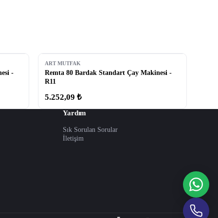
ART MUTFAK
esi -
Remta 80 Bardak Standart Çay Makinesi -
R11
5.252,09 ₺
Yardım
Sık Sorulan Sorular
İletişim