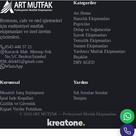
Kategoriler
Art Home
Hazırlık Ekipmanları
Restoran, cafe ve otel işletmeleri
Pişiriciler
için endüstriyel mutfak
Dolap ve Soğutucular
ekipmanları ve özel üretim
İçecek Ekipmanları
çözümleri.
Temizlik Ekipmanları
Sunum Ekipmanları
0543 448 37 21
Yardımcı Mutfak Ekipmanları
Kavacık Mah. Mensup Sok.
No:5/C Beykoz/İstanbul
Bıçaklar
k.dilek81@gmail.com
DRY AGED
WhatsApp
Kurumsal
Yardım
Mesafeli Satış Sözleşmesi
Sık Sorulan Sorular
İptal İade Koşullari
İletişim
Gizlilik ve Güvenlik
Kişisel Veriler Politikası
© 2026 ART MUTFAK — Profesyonel Mutfak Ekipmanları