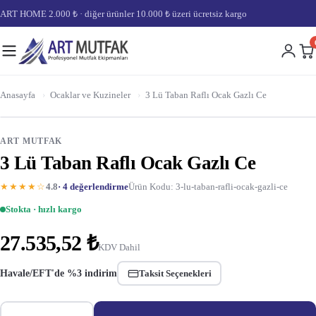
ART HOME 2.000 ₺ · diğer ürünler 10.000 ₺ üzeri ücretsiz kargo
Anasayfa
›
Ocaklar ve Kuzineler
›
3 Lü Taban Raflı Ocak Gazlı Ce
ART MUTFAK
3 Lü Taban Raflı Ocak Gazlı Ce
★★★★☆
4.8
· 4 değerlendirme
Ürün Kodu: 3-lu-taban-rafli-ocak-gazli-ce
Stokta · hızlı kargo
27.535,52 ₺
KDV Dahil
Havale/EFT'de %3 indirim
Taksit Seçenekleri