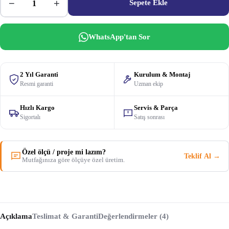
−
+
Sepete Ekle
WhatsApp'tan Sor
2 Yıl Garanti
Kurulum & Montaj
Resmi garanti
Uzman ekip
Hızlı Kargo
Servis & Parça
Sigortalı
Satış sonrası
Özel ölçü / proje mi lazım?
Teklif Al →
Mutfağınıza göre ölçüye özel üretim.
Açıklama
Teslimat & Garanti
Değerlendirmeler (4)