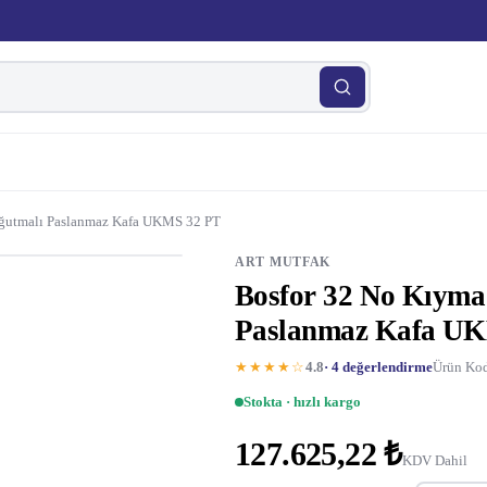
ğutmalı Paslanmaz Kafa UKMS 32 PT
ART MUTFAK
Bosfor 32 No Kıyma
Paslanmaz Kafa U
★★★★☆
4.8
· 4 değerlendirme
Ürün Kod
Stokta · hızlı kargo
127.625,22 ₺
KDV Dahil