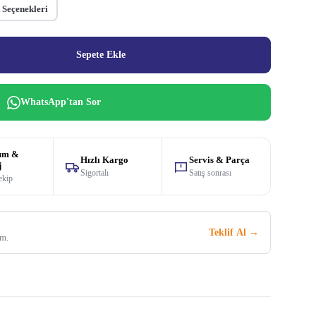
 Seçenekleri
Sepete Ekle
WhatsApp'tan Sor
um &
Hızlı Kargo
Servis & Parça
j
Sigortalı
Satış sonrası
ekip
Teklif Al →
im.