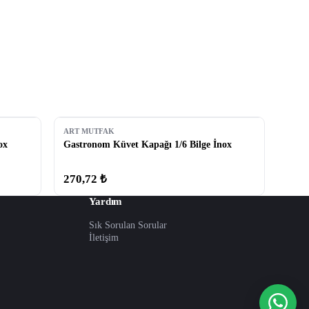
ART MUTFAK
ox
Gastronom Küvet Kapağı 1/6 Bilge İnox
270,72 ₺
Yardım
Sık Sorulan Sorular
İletişim