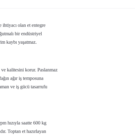
htiyacı olan et entegre
oğutmalı bir endüstriyel
rim kaybı yaşatmaz.
 ve kalitesini korur. Paslanmaz
tfağın ağır iş temposuna
zaman ve iş gücü tasarrufu
pm hızıyla saatte 600 kg
ır. Toptan et hazırlayan