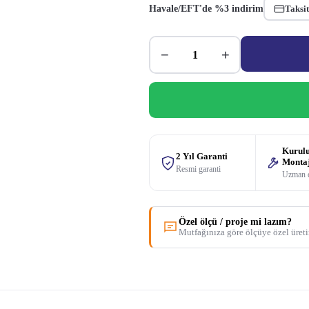
Havale/EFT'de %3 indirim
Taksit
−
+
Kurul
2 Yıl Garanti
Monta
Resmi garanti
Uzman 
Özel ölçü / proje mi lazım?
Mutfağınıza göre ölçüye özel üret