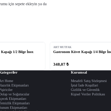
urumu için sepete ekleyin ya da
ART MUTFAK
Kapağı 1/2 Bilge İnox
Gastronom Küvet Kapağı 1/4 Bilge İn
348,07 ₺
Kategoriler
Kurumsal
Art Home
Mesafeli Satış Sözleşmesi
Hazırlık Ekipmanları
İptal İade Koşullari
Pişiriciler
Gizlilik ve Güvenlik
Dolap ve Soğutucular
Kişisel Veriler Politikası
İçecek Ekipmanları
Temizlik Ekipmanları
Sunum Ekipmanları