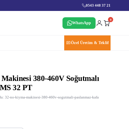
0543 448 37 21
0
WhatsApp
Özel Üretim & Teklif
 Makinesi 380-460V Soğutmalı
KMS 32 PT
u: 32-no-kiyma-makinesi-380-460v-sogutmali-paslanmaz-kafa