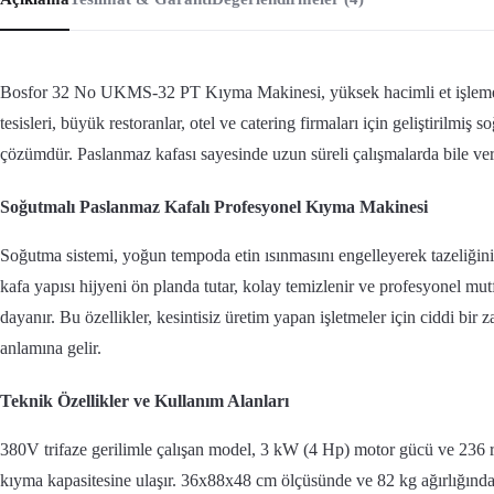
Bosfor 32 No UKMS-32 PT Kıyma Makinesi, yüksek hacimli et işleme i
tesisleri, büyük restoranlar, otel ve catering firmaları için geliştirilmiş s
çözümdür. Paslanmaz kafası sayesinde uzun süreli çalışmalarda bile ve
Soğutmalı Paslanmaz Kafalı Profesyonel Kıyma Makinesi
Soğutma sistemi, yoğun tempoda etin ısınmasını engelleyerek tazeliğini
kafa yapısı hijyeni ön planda tutar, kolay temizlenir ve profesyonel mu
dayanır. Bu özellikler, kesintisiz üretim yapan işletmeler için ciddi bir 
anlamına gelir.
Teknik Özellikler ve Kullanım Alanları
380V trifaze gerilimle çalışan model, 3 kW (4 Hp) motor gücü ve 236 r
kıyma kapasitesine ulaşır. 36x88x48 cm ölçüsünde ve 82 kg ağırlığındad