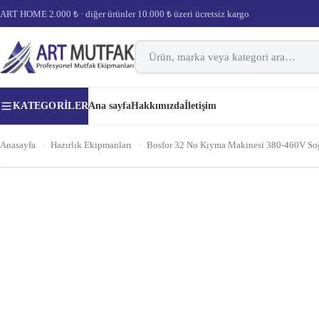
ART HOME 2.000 ₺ · diğer ürünler 10.000 ₺ üzeri ücretsiz kargo
KATEGORILER
Ana sayfa
Hakkımızda
İletişim
Anasayfa
›
Hazırlık Ekipmanları
›
Bosfor 32 No Kıyma Makinesi 380-460V So