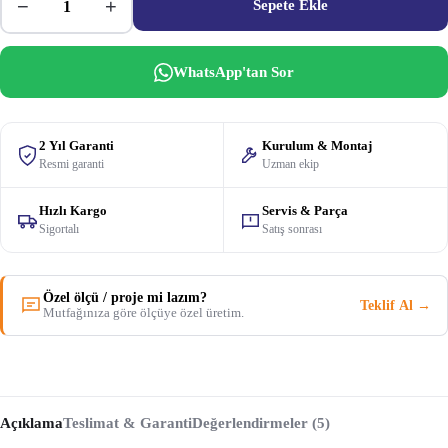
−
+
Sepete Ekle
WhatsApp'tan Sor
2 Yıl Garanti
Kurulum & Montaj
Resmi garanti
Uzman ekip
Hızlı Kargo
Servis & Parça
Sigortalı
Satış sonrası
Özel ölçü / proje mi lazım?
Teklif Al →
Mutfağınıza göre ölçüye özel üretim.
Açıklama
Teslimat & Garanti
Değerlendirmeler (5)