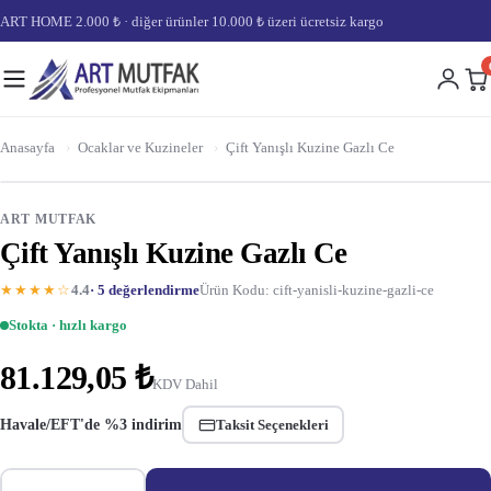
ART HOME 2.000 ₺ · diğer ürünler 10.000 ₺ üzeri ücretsiz kargo
Anasayfa
›
Ocaklar ve Kuzineler
›
Çift Yanışlı Kuzine Gazlı Ce
ART MUTFAK
Çift Yanışlı Kuzine Gazlı Ce
★★★★☆
4.4
· 5 değerlendirme
Ürün Kodu: cift-yanisli-kuzine-gazli-ce
Stokta · hızlı kargo
81.129,05 ₺
KDV Dahil
Havale/EFT'de %3 indirim
Taksit Seçenekleri