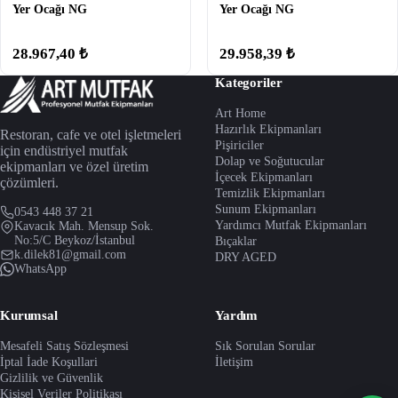
Yer Ocağı NG
Yer Ocağı NG
28.967,40 ₺
29.958,39 ₺
Kategoriler
Art Home
Hazırlık Ekipmanları
Restoran, cafe ve otel işletmeleri
Pişiriciler
için endüstriyel mutfak
Dolap ve Soğutucular
ekipmanları ve özel üretim
İçecek Ekipmanları
çözümleri.
Temizlik Ekipmanları
Sunum Ekipmanları
0543 448 37 21
Yardımcı Mutfak Ekipmanları
Kavacık Mah. Mensup Sok.
No:5/C Beykoz/İstanbul
Bıçaklar
k.dilek81@gmail.com
DRY AGED
WhatsApp
Kurumsal
Yardım
Mesafeli Satış Sözleşmesi
Sık Sorulan Sorular
İptal İade Koşullari
İletişim
Gizlilik ve Güvenlik
Kişisel Veriler Politikası