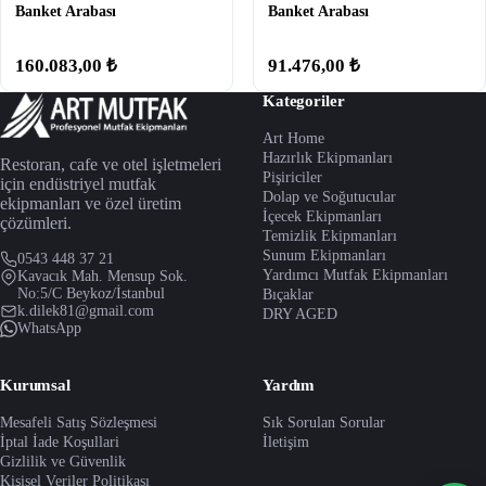
Banket Arabası
Banket Arabası
160.083,00 ₺
91.476,00 ₺
Kategoriler
Art Home
Hazırlık Ekipmanları
Restoran, cafe ve otel işletmeleri
Pişiriciler
için endüstriyel mutfak
Dolap ve Soğutucular
ekipmanları ve özel üretim
İçecek Ekipmanları
çözümleri.
Temizlik Ekipmanları
Sunum Ekipmanları
0543 448 37 21
Yardımcı Mutfak Ekipmanları
Kavacık Mah. Mensup Sok.
No:5/C Beykoz/İstanbul
Bıçaklar
k.dilek81@gmail.com
DRY AGED
WhatsApp
Kurumsal
Yardım
Mesafeli Satış Sözleşmesi
Sık Sorulan Sorular
İptal İade Koşullari
İletişim
Gizlilik ve Güvenlik
Kişisel Veriler Politikası