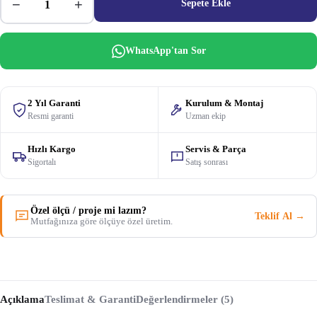
−
+
Sepete Ekle
WhatsApp'tan Sor
2 Yıl Garanti
Kurulum & Montaj
Resmi garanti
Uzman ekip
Hızlı Kargo
Servis & Parça
Sigortalı
Satış sonrası
Özel ölçü / proje mi lazım?
Teklif Al →
Mutfağınıza göre ölçüye özel üretim.
Açıklama
Teslimat & Garanti
Değerlendirmeler (5)