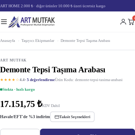
ART HOME 2.000 ₺ · diğer ürünler 10.000 ₺ üzeri ücretsiz kargo
Anasayfa
›
Taşıyıcı Ekipmanlar
›
Demonte Tepsi Taşıma Arabası
ART MUTFAK
Demonte Tepsi Taşıma Arabası
★★★★☆
4.4
· 5 değerlendirme
Ürün Kodu: demonte-tepsi-tasima-arabasi
Stokta · hızlı kargo
17.151,75 ₺
KDV Dahil
Havale/EFT'de %3 indirim
Taksit Seçenekleri