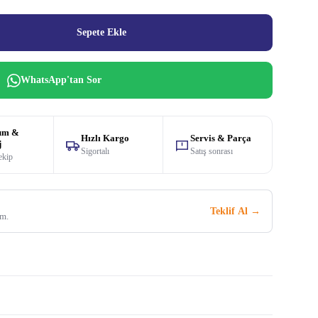
Sepete Ekle
WhatsApp'tan Sor
um &
Hızlı Kargo
Servis & Parça
j
Sigortalı
Satış sonrası
ekip
Teklif Al →
im.