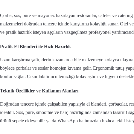
Çorba, sos, püre ve mayonez hazırlayan restoranlar, cafeler ve catering i
malzemeleri doğrudan tencere içinde karıştırma kolaylığı sunar. Otel ve
ve pratik hazırlık isteyen aşçıların vazgeçilmez profesyonel yardımcısıdı
Pratik El Blenderi ile Hızlı Hazırlık
Uzun karıştırma şaftı, derin kazanlarda bile malzemeye kolayca ulaşara
böylece çorbalar ve soslar homojen kıvama gelir. Ergonomik tutuş yapı
konfor sağlar. Çıkarılabilir ucu temizliği kolaylaştırır ve hijyeni destekle
Teknik Özellikler ve Kullanım Alanları
Doğrudan tencere içinde çalışabilen yapısıyla el blenderi, çorbacılar, res
idealdir. Sos, püre, smoothie ve harç hazırlığında zamandan tasarruf sağla
ürünü sepete ekleyebilir ya da WhatsApp hattımızdan hızlıca teklif istey