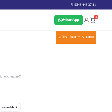
0543 448 37 21
0
WhatsApp
Özel Üretim & Teklif
u: el-blender-7
 Seçenekleri