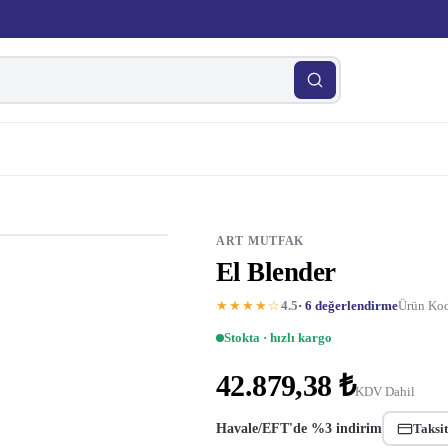
ART MUTFAK
El Blender
★★★★☆
4.5
· 6 değerlendirme
Ürün Kod
Stokta · hızlı kargo
42.879,38 ₺
KDV Dahil
Havale/EFT'de %3 indirim
Taksit