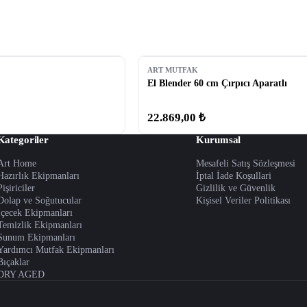
ART MUTFAK
El Blender 60 cm Çırpıcı Aparatlı
22.869,00 ₺
Kategoriler
Kurumsal
Art Home
Mesafeli Satış Sözleşmesi
Hazırlık Ekipmanları
İptal İade Koşullari
Pişiriciler
Gizlilik ve Güvenlik
Dolap ve Soğutucular
Kişisel Veriler Politikası
İçecek Ekipmanları
Temizlik Ekipmanları
Sunum Ekipmanları
Yardımcı Mutfak Ekipmanları
Bıçaklar
DRY AGED