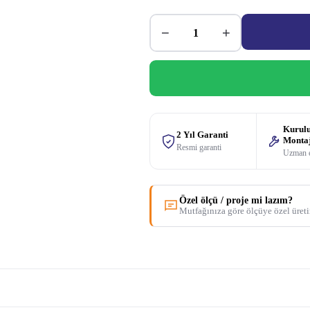
−
+
Kurul
2 Yıl Garanti
Monta
Resmi garanti
Uzman 
Özel ölçü / proje mi lazım?
Mutfağınıza göre ölçüye özel üret