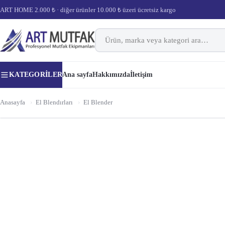
ART HOME 2.000 ₺ · diğer ürünler 10.000 ₺ üzeri ücretsiz kargo
KATEGORILER
Ana sayfa
Hakkımızda
İletişim
Anasayfa
›
El Blendırları
›
El Blender