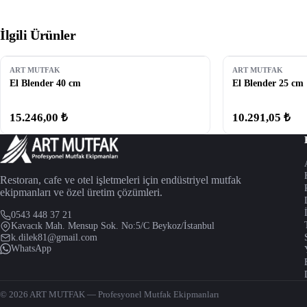
İlgili Ürünler
ART MUTFAK
ART MUTFAK
El Blender 40 cm
El Blender 25 cm
15.246,00 ₺
10.291,05 ₺
Restoran, cafe ve otel işletmeleri için endüstriyel mutfak
ekipmanları ve özel üretim çözümleri.
0543 448 37 21
Kavacık Mah. Mensup Sok. No:5/C Beykoz/İstanbul
k.dilek81@gmail.com
WhatsApp
© 2026 ART MUTFAK — Profesyonel Mutfak Ekipmanları