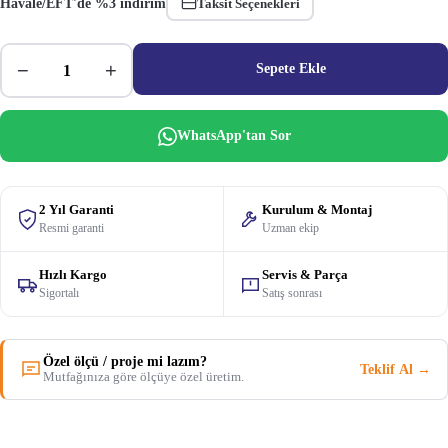
Havale/EFT'de %3 indirim
Taksit Seçenekleri
−
+
Sepete Ekle
WhatsApp'tan Sor
2 Yıl Garanti
Kurulum & Montaj
Resmi garanti
Uzman ekip
Hızlı Kargo
Servis & Parça
Sigortalı
Satış sonrası
Özel ölçü / proje mi lazım?
Teklif Al →
Mutfağınıza göre ölçüye özel üretim.