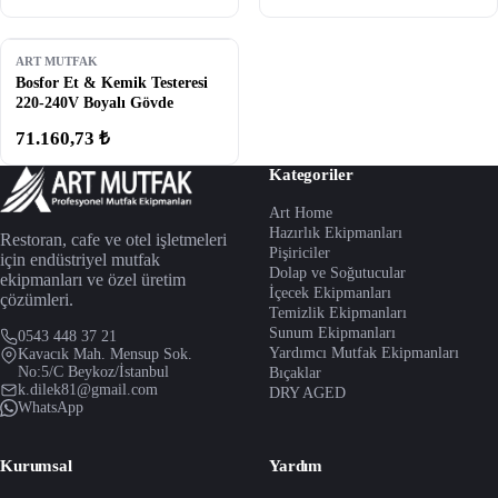
ART MUTFAK
Bosfor Et & Kemik Testeresi
220-240V Boyalı Gövde
71.160,73 ₺
Kategoriler
Art Home
Hazırlık Ekipmanları
Restoran, cafe ve otel işletmeleri
Pişiriciler
için endüstriyel mutfak
Dolap ve Soğutucular
ekipmanları ve özel üretim
İçecek Ekipmanları
çözümleri.
Temizlik Ekipmanları
Sunum Ekipmanları
0543 448 37 21
Yardımcı Mutfak Ekipmanları
Kavacık Mah. Mensup Sok.
No:5/C Beykoz/İstanbul
Bıçaklar
k.dilek81@gmail.com
DRY AGED
WhatsApp
Kurumsal
Yardım