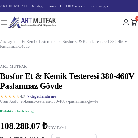
ART HOME 2.000 ₺ · diğer ürünler 10.000 ₺ üzeri ücretsiz kargo
Anasayfa
›
Et Kemik Testereleri
›
Bosfor Et & Kemik Testeresi 380-460V
Paslanmaz Gövde
ART MUTFAK
Bosfor Et & Kemik Testeresi 380-460V
Paslanmaz Gövde
★★★★☆
4.7
· 7 değerlendirme
Ürün Kodu: et-kemik-testeresi-380-460v-paslanmaz-govde
Stokta · hızlı kargo
108.288,07 ₺
KDV Dahil