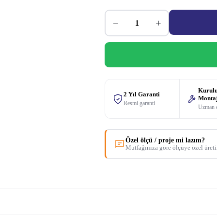
−
+
Kurul
2 Yıl Garanti
Monta
Resmi garanti
Uzman 
Özel ölçü / proje mi lazım?
Mutfağınıza göre ölçüye özel üret