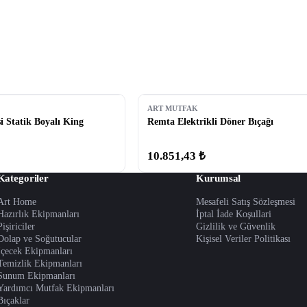
ART MUTFAK
i Statik Boyalı King
Remta Elektrikli Döner Bıçağı
10.851,43 ₺
Kategoriler
Kurumsal
Art Home
Mesafeli Satış Sözleşmesi
Hazırlık Ekipmanları
İptal İade Koşullari
Pişiriciler
Gizlilik ve Güvenlik
Dolap ve Soğutucular
Kişisel Veriler Politikası
İçecek Ekipmanları
Temizlik Ekipmanları
Sunum Ekipmanları
Yardımcı Mutfak Ekipmanları
Bıçaklar