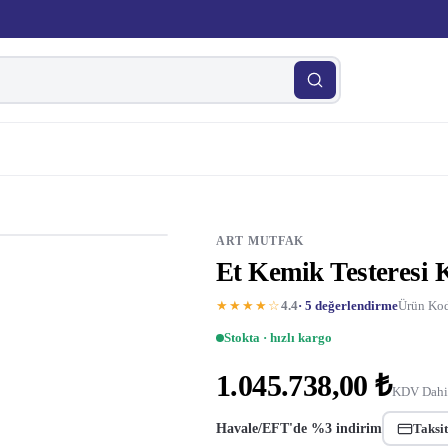
ART MUTFAK
Et Kemik Testeresi
★★★★☆
4.4
· 5 değerlendirme
Ürün Kod
Stokta · hızlı kargo
1.045.738,00 ₺
KDV Dahi
Havale/EFT'de %3 indirim
Taksit