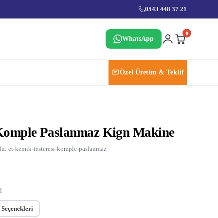
0543 448 37 21
0
WhatsApp
Özel Üretim & Teklif
 Komple Paslanmaz Kign Makine
u: et-kemik-testeresi-komple-paslanmaz
l
 Seçenekleri