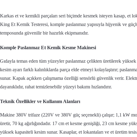
Karkas et ve kemikli parçaları seri biçimde kesmek isteyen kasap, et loka
King Et Kemik Testeresi, komple paslanmaz yapısıyla hijyenik ve güçl
temposunda güvenilir bir hazırlık ekipmanıdır.
Komple Paslanmaz Et Kemik Kesme Makinesi
Gıdayla temas eden tüm yüzeyler paslanmaz çelikten üretilerek yüksek h
kesim ayarı farklı kalınlıklarda parça elde etmeyi kolaylaştırır; paslan
sunar. Kapak açıkken çalışmama özelliği sensörlü güvenlik verir. Elektro
dayanıklıdır, rahat temizlenebilir yüzeyi bakımı hızlandırır.
Teknik Özellikler ve Kullanım Alanları
Makine 380V trifaze (220V ve 380V güç seçenekli) çalışır; 1,1 kW mo
üretir, 70 kg ağırlığındadır. 17 cm et kesme genişliği, 23 cm kesme yük
yüksek kapasiteli kesim sunar. Kasaplar, et lokantaları ve et üretim tesisl