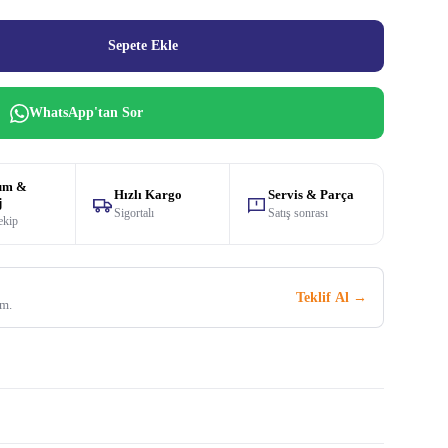
Sepete Ekle
WhatsApp'tan Sor
um &
Hızlı Kargo
Servis & Parça
j
Sigortalı
Satış sonrası
ekip
Teklif Al →
im.