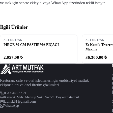
ve stok için sepete ekleyin veya WhatsApp üzerinden teklif isteyin.
İlgili Ürünler
ART MUTFAK
ART MUTFAK
PİRGE 30 CM PASTIRMA BIÇAĞI
Et Kemik Testeres
Makine
2.057,00 ₺
36.300,00 ₺
Restoran, cafe ve otel işletmeleri için endüstriyel mutfak
ekipmanları ve özel üretim çözümleri.
0543 448 37 21
Kavacık Mah. Mensup Sok. No:5/C Beykoz/İstanbul
k.dilek81@gmail.com
WhatsApp