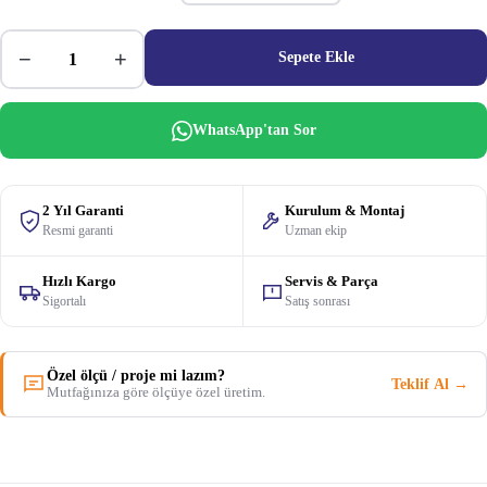
−
+
Sepete Ekle
WhatsApp'tan Sor
2 Yıl Garanti
Kurulum & Montaj
Resmi garanti
Uzman ekip
Hızlı Kargo
Servis & Parça
Sigortalı
Satış sonrası
Özel ölçü / proje mi lazım?
Teklif Al →
Mutfağınıza göre ölçüye özel üretim.