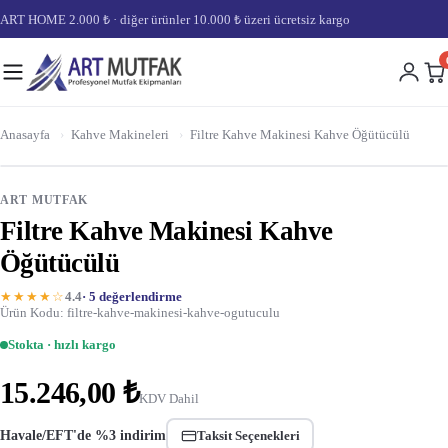
ART HOME 2.000 ₺ · diğer ürünler 10.000 ₺ üzeri ücretsiz kargo
Anasayfa
›
Kahve Makineleri
›
Filtre Kahve Makinesi Kahve Öğütücülü
ART MUTFAK
Filtre Kahve Makinesi Kahve
Öğütücülü
★★★★☆
4.4
· 5 değerlendirme
Ürün Kodu: filtre-kahve-makinesi-kahve-ogutuculu
Stokta · hızlı kargo
15.246,00 ₺
KDV Dahil
Havale/EFT'de %3 indirim
Taksit Seçenekleri