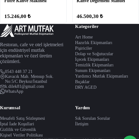
Filtre Kahve Makinesi
Kahve Değirmeni Manuel
15.246,00 ₺
46.500,30 ₺
Kategoriler
Art Home
Hazırlık Ekipmanları
Restoran, cafe ve otel işletmeleri
Pişiriciler
için endüstriyel mutfak
Dolap ve Soğutucular
ekipmanları ve özel üretim
İçecek Ekipmanları
çözümleri.
Temizlik Ekipmanları
Sunum Ekipmanları
0543 448 37 21
Yardımcı Mutfak Ekipmanları
Kavacık Mah. Mensup Sok.
No:5/C Beykoz/İstanbul
Bıçaklar
k.dilek81@gmail.com
DRY AGED
WhatsApp
Kurumsal
Yardım
Mesafeli Satış Sözleşmesi
Sık Sorulan Sorular
İptal İade Koşullari
İletişim
Gizlilik ve Güvenlik
Kişisel Veriler Politikası