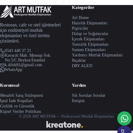
Kategoriler
Art Home
Hazırlık Ekipmanları
Restoran, cafe ve otel işletmeleri
Pişiriciler
için endüstriyel mutfak
Dolap ve Soğutucular
ekipmanları ve özel üretim
İçecek Ekipmanları
çözümleri.
Temizlik Ekipmanları
Sunum Ekipmanları
0543 448 37 21
Yardımcı Mutfak Ekipmanları
Kavacık Mah. Mensup Sok.
No:5/C Beykoz/İstanbul
Bıçaklar
k.dilek81@gmail.com
DRY AGED
WhatsApp
Kurumsal
Yardım
Mesafeli Satış Sözleşmesi
Sık Sorulan Sorular
İptal İade Koşullari
İletişim
Gizlilik ve Güvenlik
Kişisel Veriler Politikası
© 2026 ART MUTFAK — Profesyonel Mutfak Ekipmanları