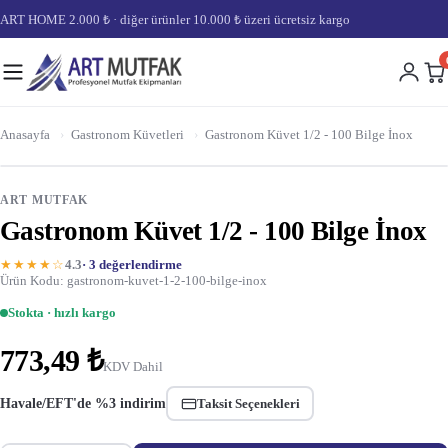
ART HOME 2.000 ₺ · diğer ürünler 10.000 ₺ üzeri ücretsiz kargo
Anasayfa
›
Gastronom Küvetleri
›
Gastronom Küvet 1/2 - 100 Bilge İnox
ART MUTFAK
Gastronom Küvet 1/2 - 100 Bilge İnox
★★★★☆
4.3
· 3 değerlendirme
Ürün Kodu: gastronom-kuvet-1-2-100-bilge-inox
Stokta · hızlı kargo
773,49 ₺
KDV Dahil
Havale/EFT'de %3 indirim
Taksit Seçenekleri