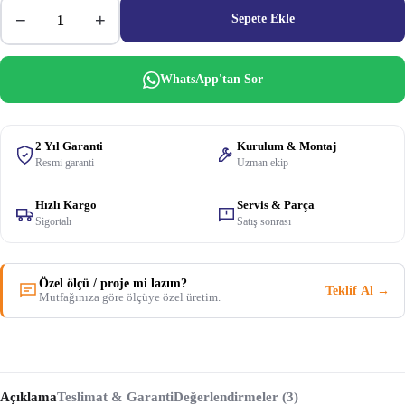
−
+
Sepete Ekle
WhatsApp'tan Sor
2 Yıl Garanti
Kurulum & Montaj
Resmi garanti
Uzman ekip
Hızlı Kargo
Servis & Parça
Sigortalı
Satış sonrası
Özel ölçü / proje mi lazım?
Teklif Al →
Mutfağınıza göre ölçüye özel üretim.
Açıklama
Teslimat & Garanti
Değerlendirmeler (3)