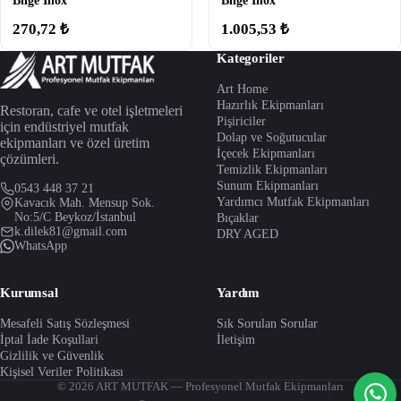
Bilge İnox
Bilge İnox
270,72 ₺
1.005,53 ₺
Kategoriler
Art Home
Hazırlık Ekipmanları
Restoran, cafe ve otel işletmeleri
Pişiriciler
için endüstriyel mutfak
Dolap ve Soğutucular
ekipmanları ve özel üretim
İçecek Ekipmanları
çözümleri.
Temizlik Ekipmanları
Sunum Ekipmanları
0543 448 37 21
Yardımcı Mutfak Ekipmanları
Kavacık Mah. Mensup Sok.
No:5/C Beykoz/İstanbul
Bıçaklar
k.dilek81@gmail.com
DRY AGED
WhatsApp
Kurumsal
Yardım
Mesafeli Satış Sözleşmesi
Sık Sorulan Sorular
İptal İade Koşullari
İletişim
Gizlilik ve Güvenlik
Kişisel Veriler Politikası
© 2026 ART MUTFAK — Profesyonel Mutfak Ekipmanları