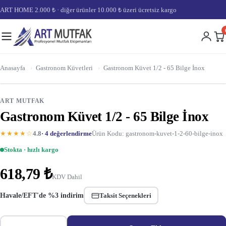
ART HOME 2.000 ₺ · diğer ürünler 10.000 ₺ üzeri ücretsiz kargo
Anasayfa
›
Gastronom Küvetleri
›
Gastronom Küvet 1/2 - 65 Bilge İnox
ART MUTFAK
Gastronom Küvet 1/2 - 65 Bilge İnox
★★★★☆
4.8
· 4 değerlendirme
Ürün Kodu: gastronom-kuvet-1-2-60-bilge-inox
Stokta · hızlı kargo
618,79 ₺
KDV Dahil
Havale/EFT'de %3 indirim
Taksit Seçenekleri