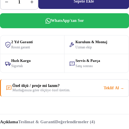
−
+
Sepete Ekle
WhatsApp'tan Sor
2 Yıl Garanti
Kurulum & Montaj
Resmi garanti
Uzman ekip
Hızlı Kargo
Servis & Parça
Sigortalı
Satış sonrası
Özel ölçü / proje mi lazım?
Teklif Al →
Mutfağınıza göre ölçüye özel üretim.
Açıklama
Teslimat & Garanti
Değerlendirmeler (4)