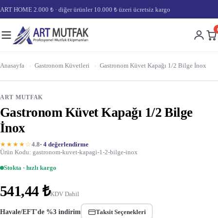
ART HOME 2.000 ₺ · diğer ürünler 10.000 ₺ üzeri ücretsiz kargo
Anasayfa
›
Gastronom Küvetleri
›
Gastronom Küvet Kapağı 1/2 Bilge İnox
ART MUTFAK
Gastronom Küvet Kapağı 1/2 Bilge
İnox
★★★★☆
4.8
· 4 değerlendirme
Ürün Kodu: gastronom-kuvet-kapagi-1-2-bilge-inox
Stokta · hızlı kargo
541,44 ₺
KDV Dahil
Havale/EFT'de %3 indirim
Taksit Seçenekleri