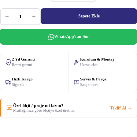
−
+
Sepete Ekle
WhatsApp'tan Sor
2 Yıl Garanti
Kurulum & Montaj
Resmi garanti
Uzman ekip
Hızlı Kargo
Servis & Parça
Sigortalı
Satış sonrası
Özel ölçü / proje mi lazım?
Teklif Al →
Mutfağınıza göre ölçüye özel üretim.