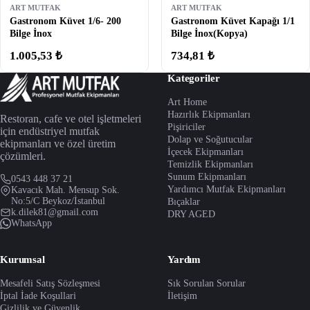
ART MUTFAK
ART MUTFAK
Gastronom Küvet 1/6- 200
Gastronom Küvet Kapağı 1/1
Bilge İnox
Bilge İnox(Kopya)
1.005,53 ₺
734,81 ₺
Kategoriler
Art Home
Hazırlık Ekipmanları
Restoran, cafe ve otel işletmeleri
Pişiriciler
için endüstriyel mutfak
Dolap ve Soğutucular
ekipmanları ve özel üretim
İçecek Ekipmanları
çözümleri.
Temizlik Ekipmanları
Sunum Ekipmanları
0543 448 37 21
Yardımcı Mutfak Ekipmanları
Kavacık Mah. Mensup Sok.
No:5/C Beykoz/İstanbul
Bıçaklar
k.dilek81@gmail.com
DRY AGED
WhatsApp
Kurumsal
Yardım
Mesafeli Satış Sözleşmesi
Sık Sorulan Sorular
İptal İade Koşullari
İletişim
Gizlilik ve Güvenlik