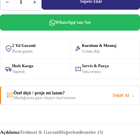
−
+
Sepete Ekle
WhatsApp'tan Sor
2 Yıl Garanti
Kurulum & Montaj
Resmi garanti
Uzman ekip
Hızlı Kargo
Servis & Parça
Sigortalı
Satış sonrası
Özel ölçü / proje mi lazım?
Teklif Al →
Mutfağınıza göre ölçüye özel üretim.
Açıklama
Teslimat & Garanti
Değerlendirmeler (3)