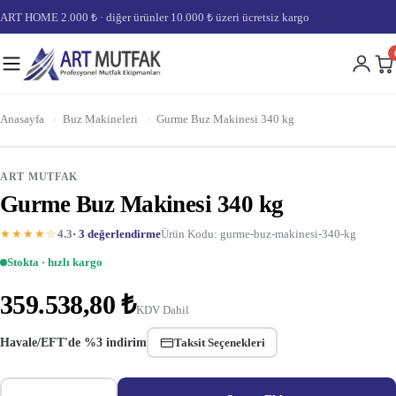
ART HOME 2.000 ₺ · diğer ürünler 10.000 ₺ üzeri ücretsiz kargo
Anasayfa
›
Buz Makineleri
›
Gurme Buz Makinesi 340 kg
ART MUTFAK
Gurme Buz Makinesi 340 kg
★★★★☆
4.3
· 3 değerlendirme
Ürün Kodu: gurme-buz-makinesi-340-kg
Stokta · hızlı kargo
359.538,80 ₺
KDV Dahil
Havale/EFT'de %3 indirim
Taksit Seçenekleri