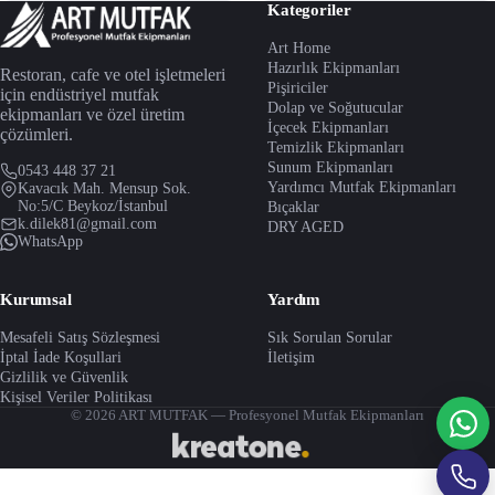
Kategoriler
Art Home
Hazırlık Ekipmanları
Restoran, cafe ve otel işletmeleri
Pişiriciler
için endüstriyel mutfak
Dolap ve Soğutucular
ekipmanları ve özel üretim
İçecek Ekipmanları
çözümleri.
Temizlik Ekipmanları
Sunum Ekipmanları
0543 448 37 21
Yardımcı Mutfak Ekipmanları
Kavacık Mah. Mensup Sok.
No:5/C Beykoz/İstanbul
Bıçaklar
k.dilek81@gmail.com
DRY AGED
WhatsApp
Kurumsal
Yardım
Mesafeli Satış Sözleşmesi
Sık Sorulan Sorular
İptal İade Koşullari
İletişim
Gizlilik ve Güvenlik
Kişisel Veriler Politikası
© 2026 ART MUTFAK — Profesyonel Mutfak Ekipmanları