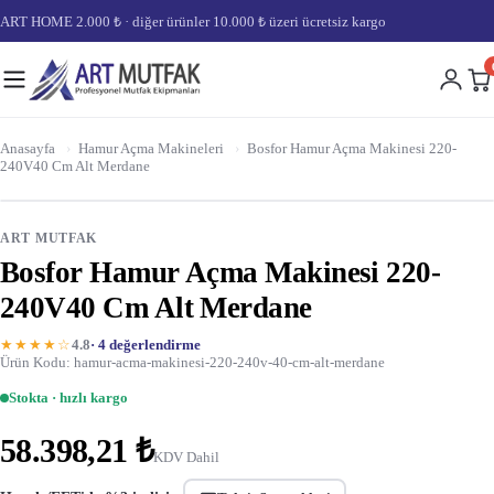
ART HOME 2.000 ₺ · diğer ürünler 10.000 ₺ üzeri ücretsiz kargo
Anasayfa
›
Hamur Açma Makineleri
›
Bosfor Hamur Açma Makinesi 220-
240V40 Cm Alt Merdane
ART MUTFAK
Bosfor Hamur Açma Makinesi 220-
240V40 Cm Alt Merdane
★★★★☆
4.8
· 4 değerlendirme
Ürün Kodu: hamur-acma-makinesi-220-240v-40-cm-alt-merdane
Stokta · hızlı kargo
58.398,21 ₺
KDV Dahil