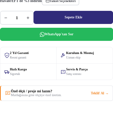
Havale/EFT'de %3 indirim
Taksit Seçenekleri
−
+
Sepete Ekle
WhatsApp'tan Sor
2 Yıl Garanti
Kurulum & Montaj
Resmi garanti
Uzman ekip
Hızlı Kargo
Servis & Parça
Sigortalı
Satış sonrası
Özel ölçü / proje mi lazım?
Teklif Al →
Mutfağınıza göre ölçüye özel üretim.