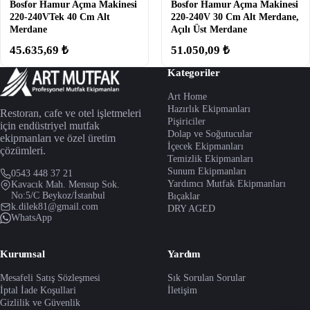
Bosfor Hamur Açma Makinesi
Bosfor Hamur Açma Makinesi
220-240VTek 40 Cm Alt
220-240V 30 Cm Alt Merdane,
Merdane
Açılı Üst Merdane
45.635,69 ₺
51.050,09 ₺
Kategoriler
Art Home
Hazırlık Ekipmanları
Restoran, cafe ve otel işletmeleri
Pişiriciler
için endüstriyel mutfak
Dolap ve Soğutucular
ekipmanları ve özel üretim
İçecek Ekipmanları
çözümleri.
Temizlik Ekipmanları
Sunum Ekipmanları
0543 448 37 21
Yardımcı Mutfak Ekipmanları
Kavacık Mah. Mensup Sok.
No:5/C Beykoz/İstanbul
Bıçaklar
k.dilek81@gmail.com
DRY AGED
WhatsApp
Kurumsal
Yardım
Mesafeli Satış Sözleşmesi
Sık Sorulan Sorular
İptal İade Koşullari
İletişim
Gizlilik ve Güvenlik