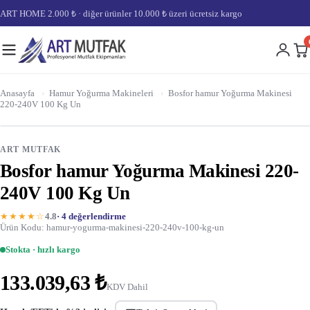
ART HOME 2.000 ₺ · diğer ürünler 10.000 ₺ üzeri ücretsiz kargo
Anasayfa
›
Hamur Yoğurma Makineleri
›
Bosfor hamur Yoğurma Makinesi
220-240V 100 Kg Un
ART MUTFAK
Bosfor hamur Yoğurma Makinesi 220-
240V 100 Kg Un
★★★★☆
4.8
· 4 değerlendirme
Ürün Kodu: hamur-yogurma-makinesi-220-240v-100-kg-un
Stokta · hızlı kargo
133.039,63 ₺
KDV Dahil