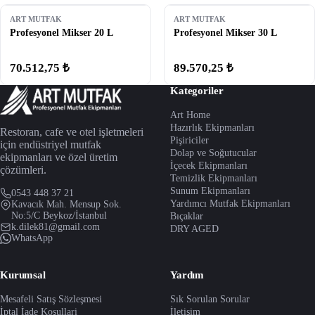
ART MUTFAK
ART MUTFAK
Profesyonel Mikser 20 L
Profesyonel Mikser 30 L
70.512,75 ₺
89.570,25 ₺
Kategoriler
Art Home
Hazırlık Ekipmanları
Restoran, cafe ve otel işletmeleri
Pişiriciler
için endüstriyel mutfak
Dolap ve Soğutucular
ekipmanları ve özel üretim
İçecek Ekipmanları
çözümleri.
Temizlik Ekipmanları
Sunum Ekipmanları
0543 448 37 21
Yardımcı Mutfak Ekipmanları
Kavacık Mah. Mensup Sok.
No:5/C Beykoz/İstanbul
Bıçaklar
k.dilek81@gmail.com
DRY AGED
WhatsApp
Kurumsal
Yardım
Mesafeli Satış Sözleşmesi
Sık Sorulan Sorular
İptal İade Koşullari
İletişim