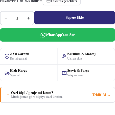
Havale/EFT'de %3 indirim
Taksit Seçenekleri
−
+
Sepete Ekle
WhatsApp'tan Sor
2 Yıl Garanti
Kurulum & Montaj
Resmi garanti
Uzman ekip
Hızlı Kargo
Servis & Parça
Sigortalı
Satış sonrası
Özel ölçü / proje mi lazım?
Teklif Al →
Mutfağınıza göre ölçüye özel üretim.