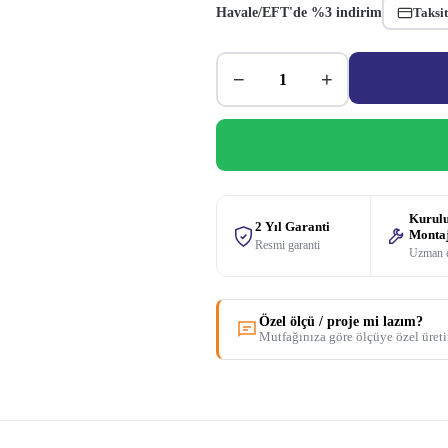
Havale/EFT'de %3 indirim
Taksit
−
+
Kurul
2 Yıl Garanti
Monta
Resmi garanti
Uzman 
Özel ölçü / proje mi lazım?
Mutfağınıza göre ölçüye özel üret