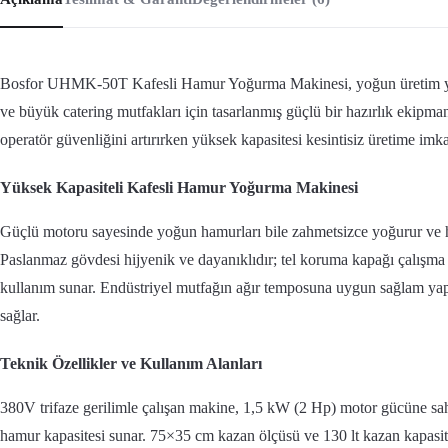
Bosfor UHMK-50T Kafesli Hamur Yoğurma Makinesi, yoğun üretim yap
ve büyük catering mutfakları için tasarlanmış güçlü bir hazırlık ekipma
operatör güvenliğini artırırken yüksek kapasitesi kesintisiz üretime imka
Yüksek Kapasiteli Kafesli Hamur Yoğurma Makinesi
Güçlü motoru sayesinde yoğun hamurları bile zahmetsizce yoğurur ve 
Paslanmaz gövdesi hijyenik ve dayanıklıdır; tel koruma kapağı çalışma 
kullanım sunar. Endüstriyel mutfağın ağır temposuna uygun sağlam yapı
sağlar.
Teknik Özellikler ve Kullanım Alanları
380V trifaze gerilimle çalışan makine, 1,5 kW (2 Hp) motor gücüne sah
hamur kapasitesi sunar. 75×35 cm kazan ölçüsü ve 130 lt kazan kapasi