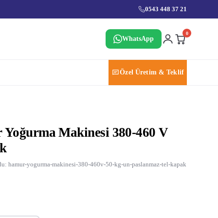
0543 448 37 21
0
WhatsApp
Özel Üretim & Teklif
 Yoğurma Makinesi 380-460 V
ak
u: hamur-yogurma-makinesi-380-460v-50-kg-un-paslanmaz-tel-kapak