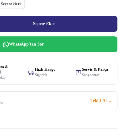
 Seçenekleri
Sepete Ekle
WhatsApp'tan Sor
um &
Hızlı Kargo
Servis & Parça
j
Sigortalı
Satış sonrası
ekip
Teklif Al →
im.