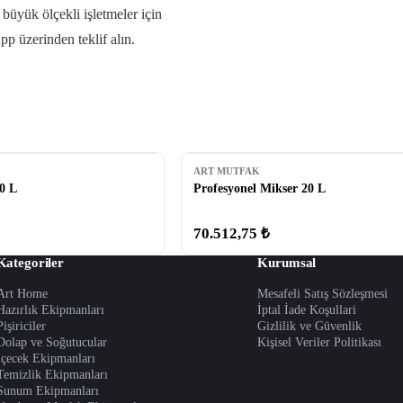
e büyük ölçekli işletmeler için
pp üzerinden teklif alın.
ART MUTFAK
0 L
Profesyonel Mikser 20 L
70.512,75 ₺
Kategoriler
Kurumsal
Art Home
Mesafeli Satış Sözleşmesi
Hazırlık Ekipmanları
İptal İade Koşullari
Pişiriciler
Gizlilik ve Güvenlik
Dolap ve Soğutucular
Kişisel Veriler Politikası
İçecek Ekipmanları
Temizlik Ekipmanları
Sunum Ekipmanları