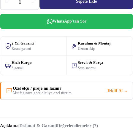
−
+
Sepete Ekle
WhatsApp'tan Sor
2 Yıl Garanti
Kurulum & Montaj
Resmi garanti
Uzman ekip
Hızlı Kargo
Servis & Parça
Sigortalı
Satış sonrası
Özel ölçü / proje mi lazım?
Teklif Al →
Mutfağınıza göre ölçüye özel üretim.
Açıklama
Teslimat & Garanti
Değerlendirmeler (7)