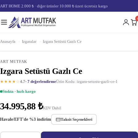
ART HOME 2.000 ₺ · diğer ürünler 10.000 ₺ üzeri ücretsiz kargo
Anasayfa
›
Izgaralar
›
Izgara Setüstü Gazlı Ce
ART MUTFAK
Izgara Setüstü Gazlı Ce
★★★★☆
4.7
· 7 değerlendirme
Ürün Kodu: izgara-setustu-gazli-ce-1
Stokta · hızlı kargo
34.995,88 ₺
KDV Dahil
Havale/EFT'de %3 indirim
Taksit Seçenekleri