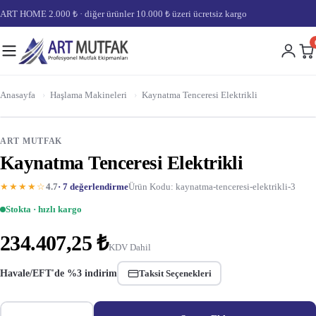
ART HOME 2.000 ₺ · diğer ürünler 10.000 ₺ üzeri ücretsiz kargo
Anasayfa
›
Haşlama Makineleri
›
Kaynatma Tenceresi Elektrikli
ART MUTFAK
Kaynatma Tenceresi Elektrikli
★★★★☆
4.7
· 7 değerlendirme
Ürün Kodu: kaynatma-tenceresi-elektrikli-3
Stokta · hızlı kargo
234.407,25 ₺
KDV Dahil
Havale/EFT'de %3 indirim
Taksit Seçenekleri