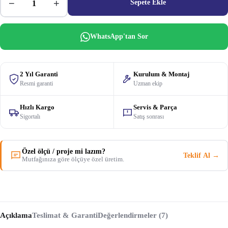
−
+
Sepete Ekle
WhatsApp'tan Sor
2 Yıl Garanti
Kurulum & Montaj
Resmi garanti
Uzman ekip
Hızlı Kargo
Servis & Parça
Sigortalı
Satış sonrası
Özel ölçü / proje mi lazım?
Teklif Al →
Mutfağınıza göre ölçüye özel üretim.
Açıklama
Teslimat & Garanti
Değerlendirmeler (7)