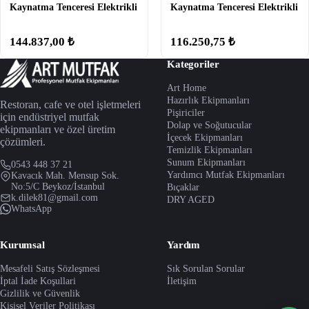
Kaynatma Tenceresi Elektrikli
Kaynatma Tenceresi Elektrikli
144.837,00 ₺
116.250,75 ₺
Kategoriler
Art Home
Hazırlık Ekipmanları
Restoran, cafe ve otel işletmeleri
Pişiriciler
için endüstriyel mutfak
Dolap ve Soğutucular
ekipmanları ve özel üretim
İçecek Ekipmanları
çözümleri.
Temizlik Ekipmanları
Sunum Ekipmanları
0543 448 37 21
Yardımcı Mutfak Ekipmanları
Kavacık Mah. Mensup Sok.
No:5/C Beykoz/İstanbul
Bıçaklar
k.dilek81@gmail.com
DRY AGED
WhatsApp
Kurumsal
Yardım
Mesafeli Satış Sözleşmesi
Sık Sorulan Sorular
İptal İade Koşullari
İletişim
Gizlilik ve Güvenlik
Kişisel Veriler Politikası