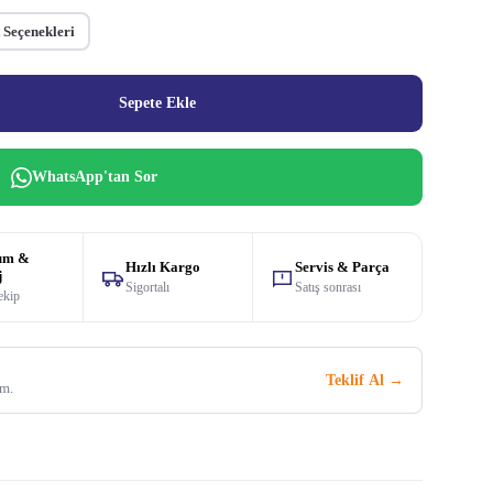
 Seçenekleri
Sepete Ekle
WhatsApp'tan Sor
um &
Hızlı Kargo
Servis & Parça
j
Sigortalı
Satış sonrası
ekip
Teklif Al →
im.