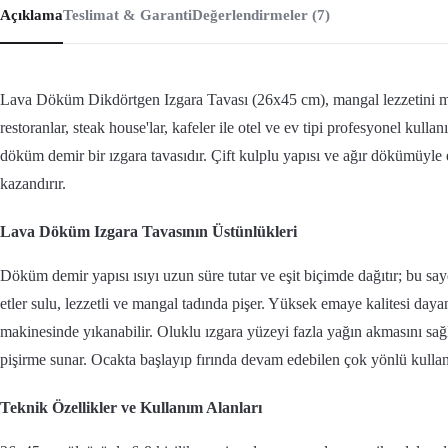
Açıklama
Teslimat & Garanti
Değerlendirmeler (7)
Lava Döküm Dikdörtgen Izgara Tavası (26x45 cm), mangal lezzetini m
restoranlar, steak house'lar, kafeler ile otel ve ev tipi profesyonel kulla
döküm demir bir ızgara tavasıdır. Çift kulplu yapısı ve ağır dökümüyle 
kazandırır.
Lava Döküm Izgara Tavasının Üstünlükleri
Döküm demir yapısı ısıyı uzun süre tutar ve eşit biçimde dağıtır; bu 
etler sulu, lezzetli ve mangal tadında pişer. Yüksek emaye kalitesi dayan
makinesinde yıkanabilir. Oluklu ızgara yüzeyi fazla yağın akmasını sağl
pişirme sunar. Ocakta başlayıp fırında devam edebilen çok yönlü kullan
Teknik Özellikler ve Kullanım Alanları