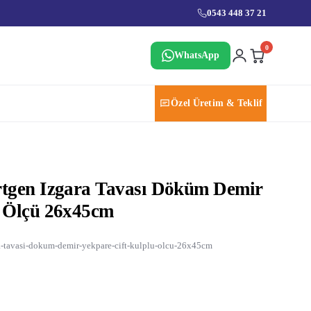
0543 448 37 21
0
WhatsApp
Özel Üretim & Teklif
tgen Izgara Tavası Döküm Demir
u Ölçü 26x45cm
-tavasi-dokum-demir-yekpare-cift-kulplu-olcu-26x45cm