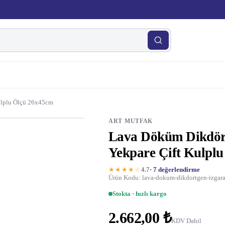
ulplu Ölçü 26x45cm
ART MUTFAK
Lava Döküm Dikdör
Yekpare Çift Kulpl
★★★★☆
4.7
· 7 değerlendirme
Ürün Kodu: lava-dokum-dikdortgen-izgara
Stokta · hızlı kargo
2.662,00 ₺
KDV Dahil