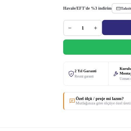
Havale/EFT'de %3 indirim
Taksit
−
+
Kurul
2 Yıl Garanti
Monta
Resmi garanti
Uzman 
Özel ölçü / proje mi lazım?
Mutfağınıza göre ölçüye özel üret