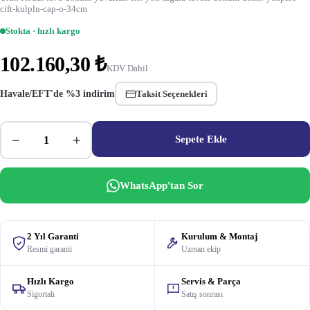
cift-kulplu-cap-o-34cm
Stokta · hızlı kargo
102.160,30 ₺
KDV Dahil
Havale/EFT'de %3 indirim
Taksit Seçenekleri
−
+
Sepete Ekle
WhatsApp'tan Sor
2 Yıl Garanti
Kurulum & Montaj
Resmi garanti
Uzman ekip
Hızlı Kargo
Servis & Parça
Sigortalı
Satış sonrası