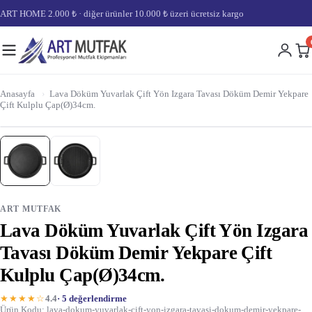
ART HOME 2.000 ₺ · diğer ürünler 10.000 ₺ üzeri ücretsiz kargo
Anasayfa
›
Lava Döküm Yuvarlak Çift Yön Izgara Tavası Döküm Demir Yekpare
Çift Kulplu Çap(Ø)34cm.
ART MUTFAK
Lava Döküm Yuvarlak Çift Yön Izgara
Tavası Döküm Demir Yekpare Çift
Kulplu Çap(Ø)34cm.
★★★★☆
4.4
· 5 değerlendirme
Ürün Kodu: lava-dokum-yuvarlak-cift-yon-izgara-tavasi-dokum-demir-yekpare-