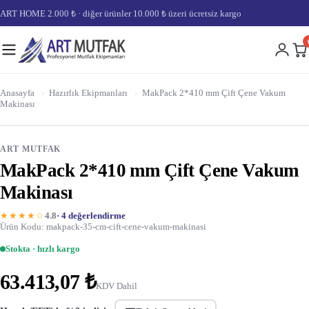
ART HOME 2.000 ₺ · diğer ürünler 10.000 ₺ üzeri ücretsiz kargo
Anasayfa
›
Hazırlık Ekipmanları
›
MakPack 2*410 mm Çift Çene Vakum
Makinası
ART MUTFAK
MakPack 2*410 mm Çift Çene Vakum
Makinası
★★★★☆
4.8
· 4 değerlendirme
Ürün Kodu: makpack-35-cm-cift-cene-vakum-makinasi
Stokta · hızlı kargo
63.413,07 ₺
KDV Dahil