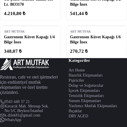
Lt. BO3170
Bilge İnox
4.210,80 ₺
541,44 ₺
ART MUTFAK
ART MUTFAK
Gastronom Küvet Kapağı 1/4
Gastronom Küvet Kapağı 1/6
Bilge İnox
Bilge İnox
348,07 ₺
270,72 ₺
Kategoriler
Art Home
Hazırlık Ekipmanları
Restoran, cafe ve otel işletmeleri
Pişiriciler
için endüstriyel mutfak
Dolap ve Soğutucular
ekipmanları ve özel üretim
İçecek Ekipmanları
çözümleri.
Temizlik Ekipmanları
Sunum Ekipmanları
0543 448 37 21
Yardımcı Mutfak Ekipmanları
Kavacık Mah. Mensup Sok.
No:5/C Beykoz/İstanbul
Bıçaklar
k.dilek81@gmail.com
DRY AGED
WhatsApp