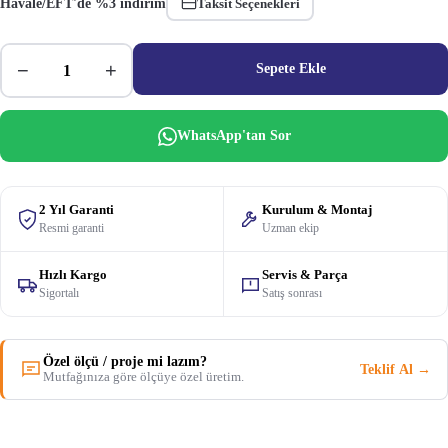
Havale/EFT'de %3 indirim
Taksit Seçenekleri
−
+
Sepete Ekle
WhatsApp'tan Sor
2 Yıl Garanti
Kurulum & Montaj
Resmi garanti
Uzman ekip
Hızlı Kargo
Servis & Parça
Sigortalı
Satış sonrası
Özel ölçü / proje mi lazım?
Teklif Al →
Mutfağınıza göre ölçüye özel üretim.