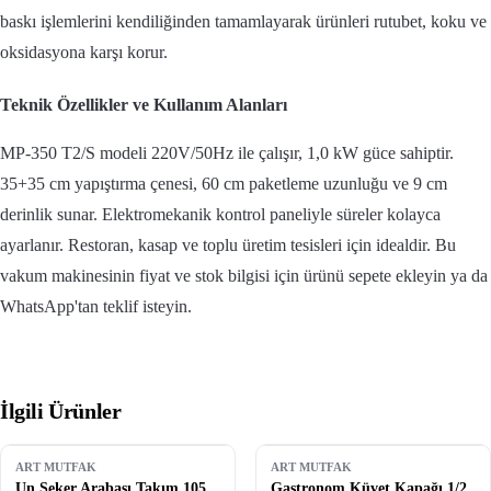
baskı işlemlerini kendiliğinden tamamlayarak ürünleri rutubet, koku ve
oksidasyona karşı korur.
Teknik Özellikler ve Kullanım Alanları
MP-350 T2/S modeli 220V/50Hz ile çalışır, 1,0 kW güce sahiptir.
35+35 cm yapıştırma çenesi, 60 cm paketleme uzunluğu ve 9 cm
derinlik sunar. Elektromekanik kontrol paneliyle süreler kolayca
ayarlanır. Restoran, kasap ve toplu üretim tesisleri için idealdir. Bu
vakum makinesinin fiyat ve stok bilgisi için ürünü sepete ekleyin ya da
WhatsApp'tan teklif isteyin.
İlgili Ürünler
ART MUTFAK
ART MUTFAK
Un Şeker Arabası Takım 105
Gastronom Küvet Kapağı 1/2