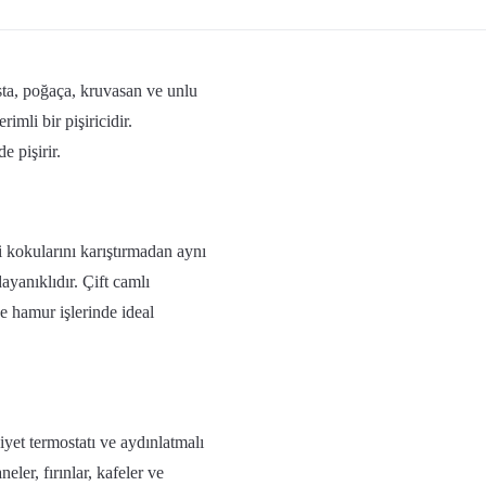
asta, poğaça, kruvasan ve unlu
imli bir pişiricidir.
 pişirir.
i kokularını karıştırmadan aynı
ayanıklıdır. Çift camlı
se hamur işlerinde ideal
niyet termostatı ve aydınlatmalı
eler, fırınlar, kafeler ve