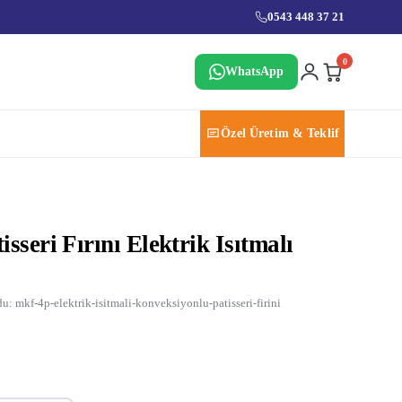
0543 448 37 21
0
WhatsApp
Özel Üretim & Teklif
sseri Fırını Elektrik Isıtmalı
: mkf-4p-elektrik-isitmali-konveksiyonlu-patisseri-firini