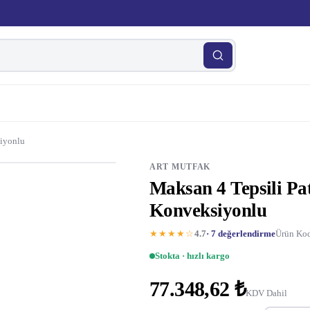
siyonlu
ART MUTFAK
Maksan 4 Tepsili Pati
Konveksiyonlu
★★★★☆
4.7
· 7 değerlendirme
Ürün Kodu
Stokta · hızlı kargo
77.348,62 ₺
KDV Dahil