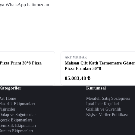
r veya WhatsApp hattımızdan
ART MUTFAK
Pizza Fırını 30*8 Pizza
Maksan Çift Katlı Termometre Göster
Pizza Fırınları 30*8
85.083,48 ₺
Kategoriler
Kurumsal
Art Home
Mesafeli Satış Sözleşmesi
Hazırlık Ekipmanları
İptal İade Koşullari
Pişiriciler
Gizlilik ve Güvenlik
Dolap ve Soğutucular
Kişisel Veriler Politikası
İçecek Ekipmanları
Temizlik Ekipmanları
Sunum Ekipmanları