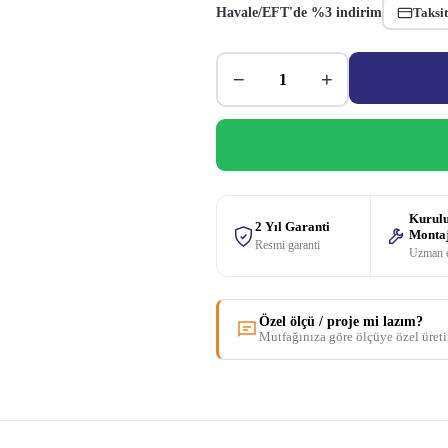
Havale/EFT'de %3 indirim
Taksit
−
+
Kurul
2 Yıl Garanti
Monta
Resmi garanti
Uzman 
Özel ölçü / proje mi lazım?
Mutfağınıza göre ölçüye özel üret