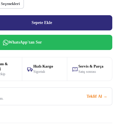
 Seçenekleri
Sepete Ekle
WhatsApp'tan Sor
um &
Hızlı Kargo
Servis & Parça
j
Sigortalı
Satış sonrası
ekip
Teklif Al →
im.