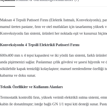
Maksan 4 Tepsili Patisseri Fırını (Elektrik Isıtmalı, Konveksiyonlu), p
mamul üreten pastane, fırın ve otel mutfakları için tasarlanmış yüksek ver
Konveksiyonlu fan sistemi, ürünleri her noktada eşit ve kusursuz biçimde
Konveksiyonlu 4 Tepsili Elektrikli Patisseri Fırını
600x400 mm x 4 tepsi kapasitesi ve iki yönlü fan sistemi, farklı ürünler
anda pişirmenizi sağlar. Paslanmaz çelik gövdesi ve şasesi hijyenik ve d
sökülebilir kapak temizliği kolaylaştırır; manuel nemlendirme özelliği i
kabarma ve doku sunar.
Teknik Özellikler ve Kullanım Alanları
Termostatik kontrollü fırın, yüksek verimli elektrikli ısıtma sistemi, em
kabin ile donatılmıştır; isteğe bağlı GN 1/1 tepsi kiti desteği sunar. Pastan