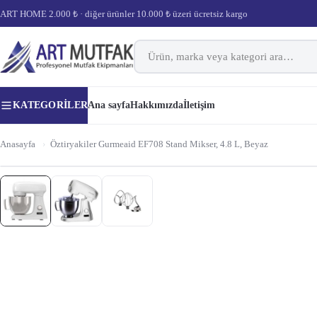
ART HOME 2.000 ₺ · diğer ürünler 10.000 ₺ üzeri ücretsiz kargo
KATEGORILER
Ana sayfa
Hakkımızda
İletişim
Anasayfa
›
Öztiryakiler Gurmeaid EF708 Stand Mikser, 4.8 L, Beyaz