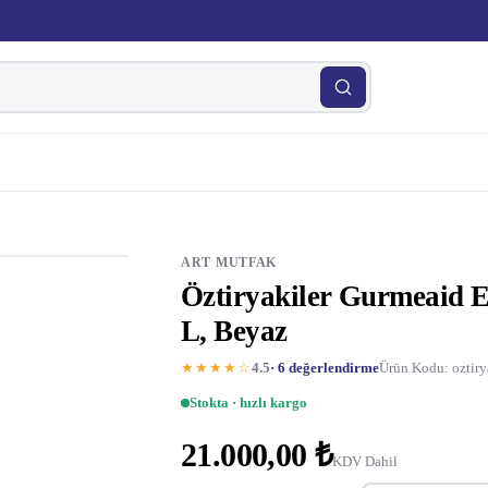
ART MUTFAK
Öztiryakiler Gurmeaid E
L, Beyaz
★★★★☆
4.5
· 6 değerlendirme
Ürün Kodu: oztiry
Stokta · hızlı kargo
21.000,00 ₺
KDV Dahil