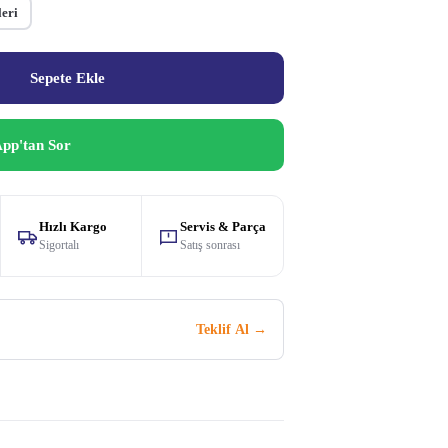
leri
Sepete Ekle
pp'tan Sor
Hızlı Kargo
Servis & Parça
Sigortalı
Satış sonrası
Teklif Al →