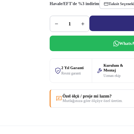
Havale/EFT'de %3 indirim
Taksit Seçenek
−
+
WhatsA
Kurulum &
2 Yıl Garanti
Montaj
Resmi garanti
Uzman ekip
Özel ölçü / proje mi lazım?
Mutfağınıza göre ölçüye özel üretim.