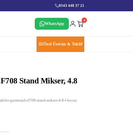
0543 448 37 21
0
WhatsApp
Özel Üretim & Teklif
F708 Stand Mikser, 4.8
akiler-gurmeaid-ef708-stand-mikser-4-8-l-beyaz