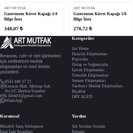
ART MUTFAK
ART MUTFAK
Gastronom Küvet Kapağı 1/4
Gastronom Küvet Kapağı 1/6
Bilge İnox
Bilge İnox
348,07 ₺
270,72 ₺
Kategoriler
Art Home
Hazırlık Ekipmanları
Restoran, cafe ve otel işletmeleri
Pişiriciler
için endüstriyel mutfak
Dolap ve Soğutucular
ekipmanları ve özel üretim
İçecek Ekipmanları
çözümleri.
Temizlik Ekipmanları
Sunum Ekipmanları
0543 448 37 21
Yardımcı Mutfak Ekipmanları
Kavacık Mah. Mensup Sok.
No:5/C Beykoz/İstanbul
Bıçaklar
k.dilek81@gmail.com
DRY AGED
WhatsApp
Kurumsal
Yardım
Mesafeli Satış Sözleşmesi
Sık Sorulan Sorular
İptal İade Koşullari
İletişim