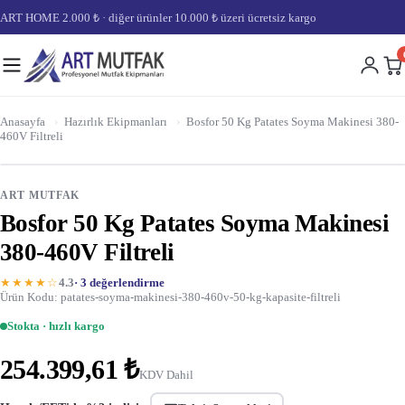
ART HOME 2.000 ₺ · diğer ürünler 10.000 ₺ üzeri ücretsiz kargo
Anasayfa
›
Hazırlık Ekipmanları
›
Bosfor 50 Kg Patates Soyma Makinesi 380-
460V Filtreli
ART MUTFAK
Bosfor 50 Kg Patates Soyma Makinesi
380-460V Filtreli
★★★★☆
4.3
· 3 değerlendirme
Ürün Kodu: patates-soyma-makinesi-380-460v-50-kg-kapasite-filtreli
Stokta · hızlı kargo
254.399,61 ₺
KDV Dahil