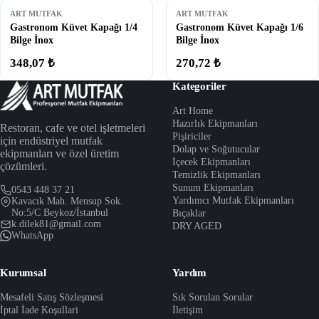
ART MUTFAK
ART MUTFAK
Gastronom Küvet Kapağı 1/4
Gastronom Küvet Kapağı 1/6
Bilge İnox
Bilge İnox
348,07 ₺
270,72 ₺
Kategoriler
Art Home
Hazırlık Ekipmanları
Restoran, cafe ve otel işletmeleri
Pişiriciler
için endüstriyel mutfak
Dolap ve Soğutucular
ekipmanları ve özel üretim
İçecek Ekipmanları
çözümleri.
Temizlik Ekipmanları
Sunum Ekipmanları
0543 448 37 21
Yardımcı Mutfak Ekipmanları
Kavacık Mah. Mensup Sok.
No:5/C Beykoz/İstanbul
Bıçaklar
k.dilek81@gmail.com
DRY AGED
WhatsApp
Kurumsal
Yardım
Mesafeli Satış Sözleşmesi
Sık Sorulan Sorular
İptal İade Koşullari
İletişim