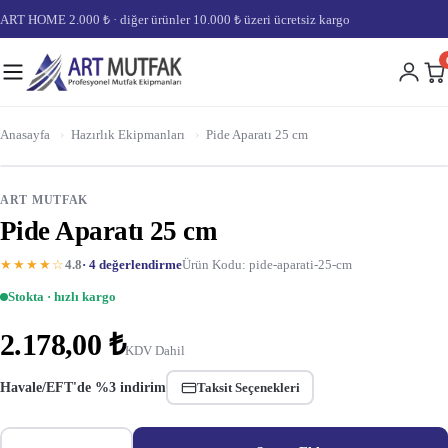
ART HOME 2.000 ₺ · diğer ürünler 10.000 ₺ üzeri ücretsiz kargo
Anasayfa
›
Hazırlık Ekipmanları
›
Pide Aparatı 25 cm
ART MUTFAK
Pide Aparatı 25 cm
★★★★☆
4.8
· 4 değerlendirme
Ürün Kodu: pide-aparati-25-cm
Stokta · hızlı kargo
2.178,00 ₺
KDV Dahil
Havale/EFT'de %3 indirim
Taksit Seçenekleri