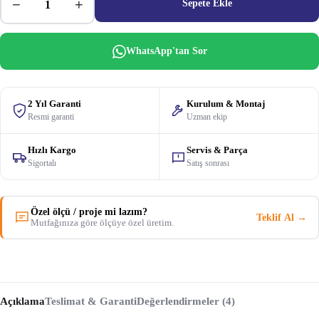
−
+
Sepete Ekle
WhatsApp'tan Sor
2 Yıl Garanti
Kurulum & Montaj
Resmi garanti
Uzman ekip
Hızlı Kargo
Servis & Parça
Sigortalı
Satış sonrası
Özel ölçü / proje mi lazım?
Teklif Al →
Mutfağınıza göre ölçüye özel üretim.
Açıklama
Teslimat & Garanti
Değerlendirmeler (4)