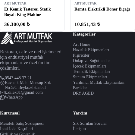
ART MUTFAK
ART MUTFAK
Et Kemik Testeresi Statik
Remta Elektrikli Döner Bıçağı
Boyalı King Makine
36.300,00 ₺
10.851,43 ₺
Kategoriler
Art Home
Hazırlık Ekipmanları
Restoran, cafe ve otel işletmeleri
Pişiriciler
için endüstriyel mutfak
Dolap ve Soğutucular
ekipmanları ve özel üretim
İçecek Ekipmanları
çözümleri.
Temizlik Ekipmanları
Sunum Ekipmanları
0543 448 37 21
Yardımcı Mutfak Ekipmanları
Kavacık Mah. Mensup Sok.
No:5/C Beykoz/İstanbul
Bıçaklar
k.dilek81@gmail.com
DRY AGED
WhatsApp
Kurumsal
Yardım
Mesafeli Satış Sözleşmesi
Sık Sorulan Sorular
İptal İade Koşullari
İletişim
Gizlilik ve Güvenlik