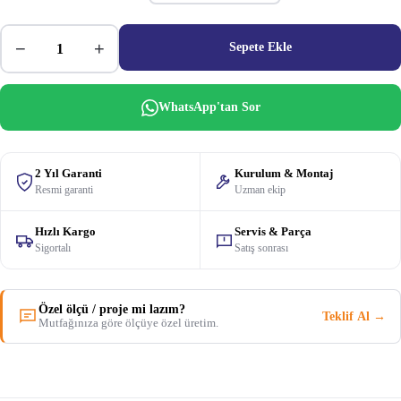
−
+
Sepete Ekle
WhatsApp'tan Sor
2 Yıl Garanti
Kurulum & Montaj
Resmi garanti
Uzman ekip
Hızlı Kargo
Servis & Parça
Sigortalı
Satış sonrası
Özel ölçü / proje mi lazım?
Teklif Al →
Mutfağınıza göre ölçüye özel üretim.