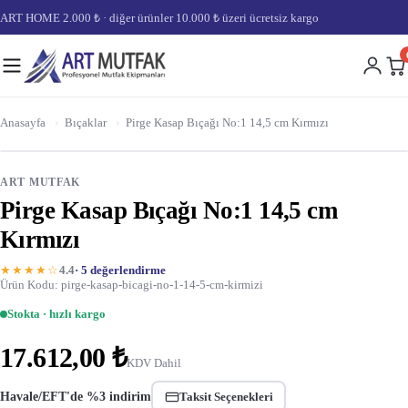
ART HOME 2.000 ₺ · diğer ürünler 10.000 ₺ üzeri ücretsiz kargo
Anasayfa
›
Bıçaklar
›
Pirge Kasap Bıçağı No:1 14,5 cm Kırmızı
ART MUTFAK
Pirge Kasap Bıçağı No:1 14,5 cm
Kırmızı
★★★★☆
4.4
· 5 değerlendirme
Ürün Kodu: pirge-kasap-bicagi-no-1-14-5-cm-kirmizi
Stokta · hızlı kargo
17.612,00 ₺
KDV Dahil
Havale/EFT'de %3 indirim
Taksit Seçenekleri