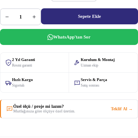
−
+
Sepete Ekle
WhatsApp'tan Sor
2 Yıl Garanti
Kurulum & Montaj
Resmi garanti
Uzman ekip
Hızlı Kargo
Servis & Parça
Sigortalı
Satış sonrası
Özel ölçü / proje mi lazım?
Teklif Al →
Mutfağınıza göre ölçüye özel üretim.