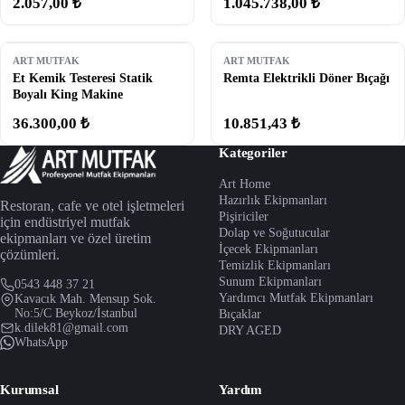
2.057,00 ₺
1.045.738,00 ₺
ART MUTFAK
ART MUTFAK
Et Kemik Testeresi Statik
Remta Elektrikli Döner Bıçağı
Boyalı King Makine
36.300,00 ₺
10.851,43 ₺
Kategoriler
Art Home
Hazırlık Ekipmanları
Restoran, cafe ve otel işletmeleri
Pişiriciler
için endüstriyel mutfak
Dolap ve Soğutucular
ekipmanları ve özel üretim
İçecek Ekipmanları
çözümleri.
Temizlik Ekipmanları
Sunum Ekipmanları
0543 448 37 21
Yardımcı Mutfak Ekipmanları
Kavacık Mah. Mensup Sok.
No:5/C Beykoz/İstanbul
Bıçaklar
k.dilek81@gmail.com
DRY AGED
WhatsApp
Kurumsal
Yardım