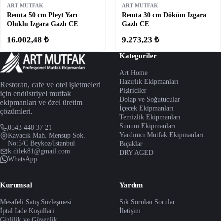
ART MUTFAK
ART MUTFAK
Remta 50 cm Pleyt Yarı
Remta 30 cm Döküm Izgara
Oluklu Izgara Gazlı CE
Gazlı CE
16.002,48 ₺
9.273,23 ₺
Kategoriler
Art Home
Hazırlık Ekipmanları
Restoran, cafe ve otel işletmeleri
Pişiriciler
için endüstriyel mutfak
Dolap ve Soğutucular
ekipmanları ve özel üretim
İçecek Ekipmanları
çözümleri.
Temizlik Ekipmanları
Sunum Ekipmanları
0543 448 37 21
Yardımcı Mutfak Ekipmanları
Kavacık Mah. Mensup Sok.
No:5/C Beykoz/İstanbul
Bıçaklar
k.dilek81@gmail.com
DRY AGED
WhatsApp
Kurumsal
Yardım
Mesafeli Satış Sözleşmesi
Sık Sorulan Sorular
İptal İade Koşullari
İletişim
Gizlilik ve Güvenlik