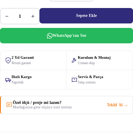
−
+
Sepete Ekle
WhatsApp'tan Sor
2 Yıl Garanti
Kurulum & Montaj
Resmi garanti
Uzman ekip
Hızlı Kargo
Servis & Parça
Sigortalı
Satış sonrası
Özel ölçü / proje mi lazım?
Teklif Al →
Mutfağınıza göre ölçüye özel üretim.