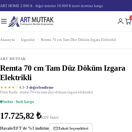
ART HOME 2.000 ₺ · diğer ürünler 10.000 ₺ üzeri ücretsiz kargo
Anasayfa
›
Izgaralar
›
Remta 70 cm Tam Düz Döküm Izgara Elektrikli
ART MUTFAK
Remta 70 cm Tam Düz Döküm Izgara
Elektrikli
★★★★☆
4.3
· 3 değerlendirme
Ürün Kodu: remta-70-cm-tam-duz-dokum-izgara-elektrikli
Stokta · hızlı kargo
17.725,82 ₺
KDV Dahil
Havale/EFT'de %3 indirim
Taksit Seçenekleri