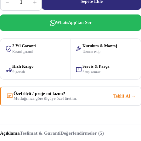
−
+
Sepete Ekle
WhatsApp'tan Sor
2 Yıl Garanti
Kurulum & Montaj
Resmi garanti
Uzman ekip
Hızlı Kargo
Servis & Parça
Sigortalı
Satış sonrası
Özel ölçü / proje mi lazım?
Teklif Al →
Mutfağınıza göre ölçüye özel üretim.
Açıklama
Teslimat & Garanti
Değerlendirmeler (5)