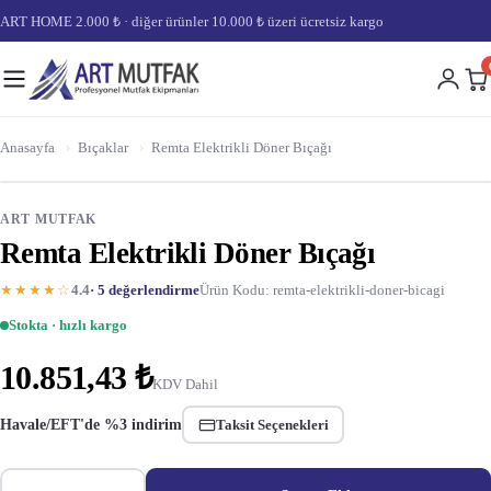
ART HOME 2.000 ₺ · diğer ürünler 10.000 ₺ üzeri ücretsiz kargo
Anasayfa
›
Bıçaklar
›
Remta Elektrikli Döner Bıçağı
ART MUTFAK
Remta Elektrikli Döner Bıçağı
★★★★☆
4.4
· 5 değerlendirme
Ürün Kodu: remta-elektrikli-doner-bicagi
Stokta · hızlı kargo
10.851,43 ₺
KDV Dahil
Havale/EFT'de %3 indirim
Taksit Seçenekleri