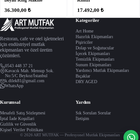
Boyalı King Makine
Kımızı
36.300,00 ₺
17.492,00 ₺
Kategoriler
Art Home
Hazırlık Ekipmanları
Restoran, cafe ve otel işletmeleri
Pişiriciler
için endüstriyel mutfak
Dolap ve Soğutucular
ekipmanları ve özel üretim
İçecek Ekipmanları
çözümleri.
Temizlik Ekipmanları
Sunum Ekipmanları
0543 448 37 21
Yardımcı Mutfak Ekipmanları
Kavacık Mah. Mensup Sok.
No:5/C Beykoz/İstanbul
Bıçaklar
k.dilek81@gmail.com
DRY AGED
WhatsApp
Kurumsal
Yardım
Mesafeli Satış Sözleşmesi
Sık Sorulan Sorular
İptal İade Koşullari
İletişim
Gizlilik ve Güvenlik
Kişisel Veriler Politikası
© 2026 ART MUTFAK — Profesyonel Mutfak Ekipmanları