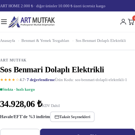
ART HOME 2.000 ₺ · diğer ürünler 10.000 ₺ üzeri ücretsiz kargo
Anasayfa
›
Benmari & Yemek Tezgahları
›
Sos Benmari Dolaplı Elektrikli
ART MUTFAK
Sos Benmari Dolaplı Elektrikli
★★★★☆
4.7
· 7 değerlendirme
Ürün Kodu: sos-benmari-dolapli-elektrikli-1
Stokta · hızlı kargo
34.928,06 ₺
KDV Dahil
Havale/EFT'de %3 indirim
Taksit Seçenekleri