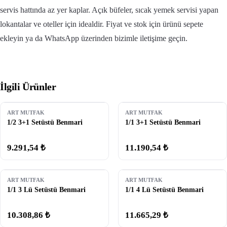
servis hattında az yer kaplar. Açık büfeler, sıcak yemek servisi yapan
lokantalar ve oteller için idealdir. Fiyat ve stok için ürünü sepete
ekleyin ya da WhatsApp üzerinden bizimle iletişime geçin.
İlgili Ürünler
ART MUTFAK
ART MUTFAK
1/2 3+1 Setüstü Benmari
1/1 3+1 Setüstü Benmari
9.291,54 ₺
11.190,54 ₺
ART MUTFAK
ART MUTFAK
1/1 3 Lü Setüstü Benmari
1/1 4 Lü Setüstü Benmari
10.308,86 ₺
11.665,29 ₺