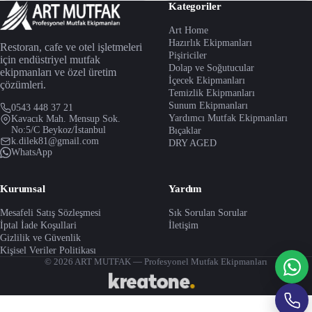
Kategoriler
Art Home
Hazırlık Ekipmanları
Restoran, cafe ve otel işletmeleri
Pişiriciler
için endüstriyel mutfak
Dolap ve Soğutucular
ekipmanları ve özel üretim
İçecek Ekipmanları
çözümleri.
Temizlik Ekipmanları
Sunum Ekipmanları
0543 448 37 21
Yardımcı Mutfak Ekipmanları
Kavacık Mah. Mensup Sok.
No:5/C Beykoz/İstanbul
Bıçaklar
k.dilek81@gmail.com
DRY AGED
WhatsApp
Kurumsal
Yardım
Mesafeli Satış Sözleşmesi
Sık Sorulan Sorular
İptal İade Koşullari
İletişim
Gizlilik ve Güvenlik
Kişisel Veriler Politikası
© 2026 ART MUTFAK — Profesyonel Mutfak Ekipmanları