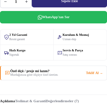
−
+
Sepete Ekle
WhatsApp'tan Sor
2 Yıl Garanti
Kurulum & Montaj
Resmi garanti
Uzman ekip
Hızlı Kargo
Servis & Parça
Sigortalı
Satış sonrası
Özel ölçü / proje mi lazım?
Teklif Al →
Mutfağınıza göre ölçüye özel üretim.
Açıklama
Teslimat & Garanti
Değerlendirmeler (7)