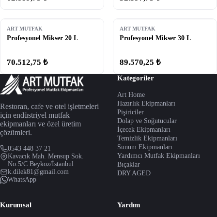
ART MUTFAK
ART MUTFAK
Profesyonel Mikser 20 L
Profesyonel Mikser 30 L
70.512,75 ₺
89.570,25 ₺
Kategoriler
Art Home
Hazırlık Ekipmanları
Restoran, cafe ve otel işletmeleri
Pişiriciler
için endüstriyel mutfak
Dolap ve Soğutucular
ekipmanları ve özel üretim
İçecek Ekipmanları
çözümleri.
Temizlik Ekipmanları
Sunum Ekipmanları
0543 448 37 21
Yardımcı Mutfak Ekipmanları
Kavacık Mah. Mensup Sok.
No:5/C Beykoz/İstanbul
Bıçaklar
k.dilek81@gmail.com
DRY AGED
WhatsApp
Kurumsal
Yardım