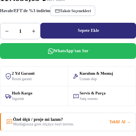
Havale/EFT'de %3 indirim
Taksit Seçenekleri
−
+
Sepete Ekle
WhatsApp'tan Sor
2 Yıl Garanti
Kurulum & Montaj
Resmi garanti
Uzman ekip
Hızlı Kargo
Servis & Parça
Sigortalı
Satış sonrası
Özel ölçü / proje mi lazım?
Teklif Al →
Mutfağınıza göre ölçüye özel üretim.