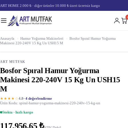
ART HOME 2.000 ₺ · diğer ürünler 10.000 ₺ üzeri ücretsiz kargo
Anasayfa
›
Hamur Yoğurma Makineleri
›
Bosfor Spıral Hamur Yoğurma
Makinesi 220-240V 15 Kg Un USH15 M
ART MUTFAK
Bosfor Spıral Hamur Yoğurma
Makinesi 220-240V 15 Kg Un USH15
M
★★★★☆
4.8
· 4 değerlendirme
Ürün Kodu: spiral-hamur-yogurma-makinesi-220-240v-15-kg-un
Stokta · hızlı kargo
117.956,65 ₺
KDV Dahil