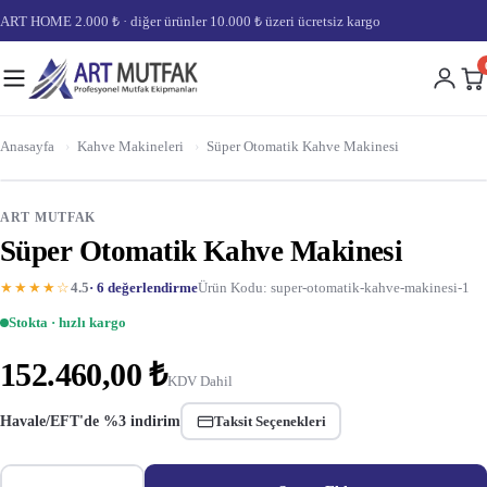
ART HOME 2.000 ₺ · diğer ürünler 10.000 ₺ üzeri ücretsiz kargo
Anasayfa
›
Kahve Makineleri
›
Süper Otomatik Kahve Makinesi
ART MUTFAK
Süper Otomatik Kahve Makinesi
★★★★☆
4.5
· 6 değerlendirme
Ürün Kodu: super-otomatik-kahve-makinesi-1
Stokta · hızlı kargo
152.460,00 ₺
KDV Dahil
Havale/EFT'de %3 indirim
Taksit Seçenekleri