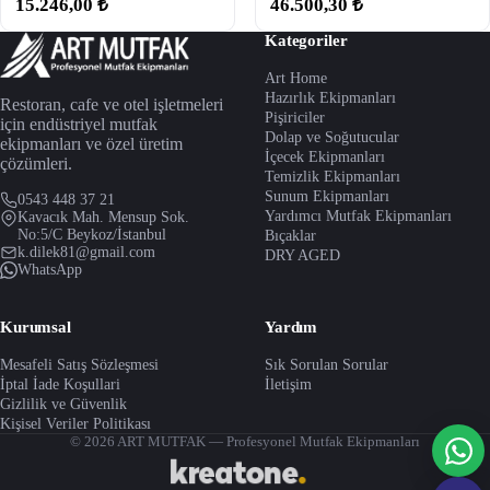
15.246,00 ₺
46.500,30 ₺
Kategoriler
Art Home
Hazırlık Ekipmanları
Restoran, cafe ve otel işletmeleri
Pişiriciler
için endüstriyel mutfak
Dolap ve Soğutucular
ekipmanları ve özel üretim
İçecek Ekipmanları
çözümleri.
Temizlik Ekipmanları
Sunum Ekipmanları
0543 448 37 21
Yardımcı Mutfak Ekipmanları
Kavacık Mah. Mensup Sok.
No:5/C Beykoz/İstanbul
Bıçaklar
k.dilek81@gmail.com
DRY AGED
WhatsApp
Kurumsal
Yardım
Mesafeli Satış Sözleşmesi
Sık Sorulan Sorular
İptal İade Koşullari
İletişim
Gizlilik ve Güvenlik
Kişisel Veriler Politikası
© 2026 ART MUTFAK — Profesyonel Mutfak Ekipmanları