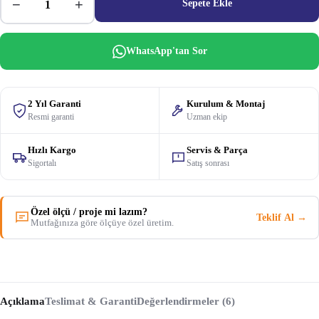
−
+
Sepete Ekle
WhatsApp'tan Sor
2 Yıl Garanti
Kurulum & Montaj
Resmi garanti
Uzman ekip
Hızlı Kargo
Servis & Parça
Sigortalı
Satış sonrası
Özel ölçü / proje mi lazım?
Teklif Al →
Mutfağınıza göre ölçüye özel üretim.
Açıklama
Teslimat & Garanti
Değerlendirmeler (6)