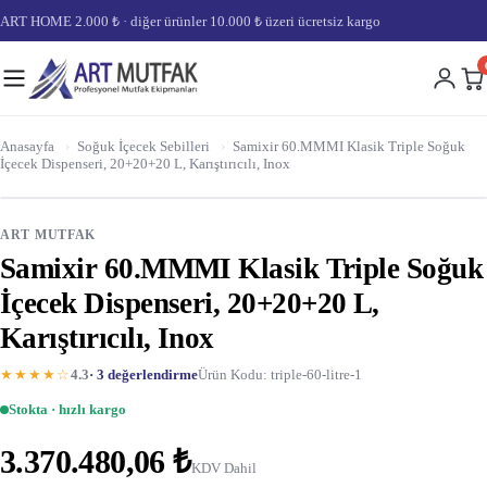
ART HOME 2.000 ₺ · diğer ürünler 10.000 ₺ üzeri ücretsiz kargo
Anasayfa
›
Soğuk İçecek Sebilleri
›
Samixir 60.MMMI Klasik Triple Soğuk
İçecek Dispenseri, 20+20+20 L, Karıştırıcılı, Inox
ART MUTFAK
Samixir 60.MMMI Klasik Triple Soğuk
İçecek Dispenseri, 20+20+20 L,
Karıştırıcılı, Inox
★★★★☆
4.3
· 3 değerlendirme
Ürün Kodu: triple-60-litre-1
Stokta · hızlı kargo
3.370.480,06 ₺
KDV Dahil