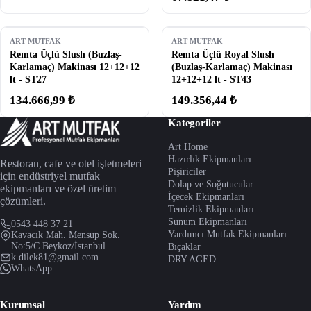
ART MUTFAK
ART MUTFAK
Remta Üçlü Slush (Buzlaş-
Remta Üçlü Royal Slush
Karlamaç) Makinası 12+12+12
(Buzlaş-Karlamaç) Makinası
lt - ST27
12+12+12 lt - ST43
134.666,99 ₺
149.356,44 ₺
Kategoriler
Art Home
Hazırlık Ekipmanları
Restoran, cafe ve otel işletmeleri
Pişiriciler
için endüstriyel mutfak
Dolap ve Soğutucular
ekipmanları ve özel üretim
İçecek Ekipmanları
çözümleri.
Temizlik Ekipmanları
Sunum Ekipmanları
0543 448 37 21
Yardımcı Mutfak Ekipmanları
Kavacık Mah. Mensup Sok.
No:5/C Beykoz/İstanbul
Bıçaklar
k.dilek81@gmail.com
DRY AGED
WhatsApp
Kurumsal
Yardım