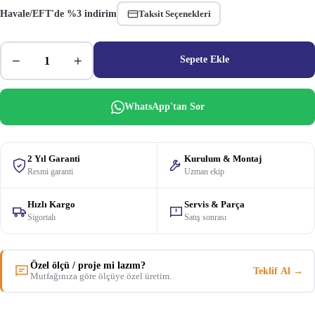
Havale/EFT'de %3 indirim
Taksit Seçenekleri
−
+
Sepete Ekle
WhatsApp'tan Sor
2 Yıl Garanti
Kurulum & Montaj
Resmi garanti
Uzman ekip
Hızlı Kargo
Servis & Parça
Sigortalı
Satış sonrası
Özel ölçü / proje mi lazım?
Teklif Al →
Mutfağınıza göre ölçüye özel üretim.