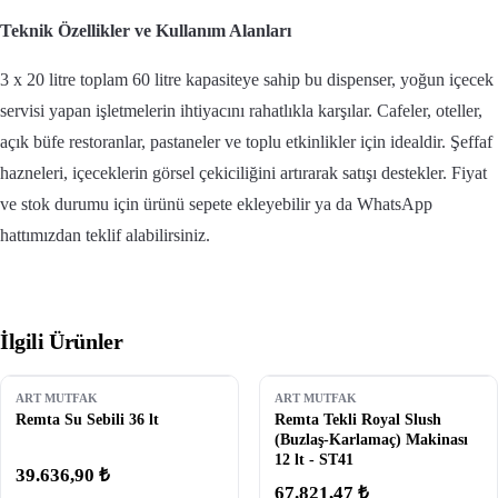
Teknik Özellikler ve Kullanım Alanları
3 x 20 litre toplam 60 litre kapasiteye sahip bu dispenser, yoğun içecek
servisi yapan işletmelerin ihtiyacını rahatlıkla karşılar. Cafeler, oteller,
açık büfe restoranlar, pastaneler ve toplu etkinlikler için idealdir. Şeffaf
hazneleri, içeceklerin görsel çekiciliğini artırarak satışı destekler. Fiyat
ve stok durumu için ürünü sepete ekleyebilir ya da WhatsApp
hattımızdan teklif alabilirsiniz.
İlgili Ürünler
ART MUTFAK
ART MUTFAK
Remta Su Sebili 36 lt
Remta Tekli Royal Slush
(Buzlaş-Karlamaç) Makinası
12 lt - ST41
39.636,90 ₺
67.821,47 ₺