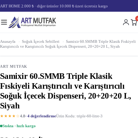
ART HOME 2.000 ₺ · diğer ürünler 10.000 ₺ üzeri ücretsiz kargo
Anasayfa
›
Soğuk İçecek Sebilleri
›
Samixir 60.SMMB Triple Klasik Fıskiyeli
Karıştırıcılı ve Karıştırıcılı Soğuk İçecek Dispenseri, 20+20+20 L, Siyah
ART MUTFAK
Samixir 60.SMMB Triple Klasik
Fıskiyeli Karıştırıcılı ve Karıştırıcılı
Soğuk İçecek Dispenseri, 20+20+20 L,
Siyah
★★★★☆
4.8
· 4 değerlendirme
Ürün Kodu: triple-60-litre-3
Stokta · hızlı kargo