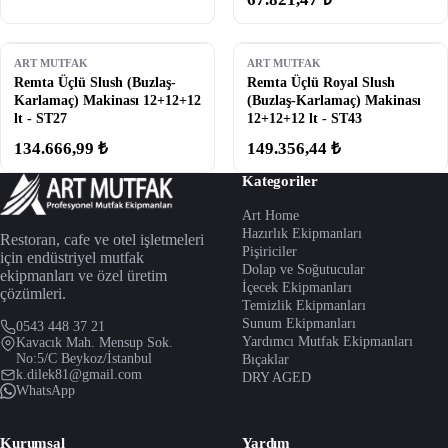
ART MUTFAK
ART MUTFAK
Remta Üçlü Slush (Buzlaş-
Remta Üçlü Royal Slush
Karlamaç) Makinası 12+12+12
(Buzlaş-Karlamaç) Makinası
lt - ST27
12+12+12 lt - ST43
134.666,99 ₺
149.356,44 ₺
Kategoriler
Art Home
Hazırlık Ekipmanları
Restoran, cafe ve otel işletmeleri
Pişiriciler
için endüstriyel mutfak
Dolap ve Soğutucular
ekipmanları ve özel üretim
İçecek Ekipmanları
çözümleri.
Temizlik Ekipmanları
Sunum Ekipmanları
0543 448 37 21
Yardımcı Mutfak Ekipmanları
Kavacık Mah. Mensup Sok.
No:5/C Beykoz/İstanbul
Bıçaklar
k.dilek81@gmail.com
DRY AGED
WhatsApp
Kurumsal
Yardım