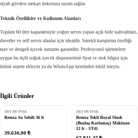
siyah gövdesi mekan dekoruna uyum sağlar.
Teknik Özellikler ve Kullanım Alanları
Toplam 60 litre kapasitesiyle yoğun servis yapan açık büfe kahvaltıları,
davetler ve self servis alanlar için idealdir. Sürekli karıştırma özelliği
taze ve dengeli içecek sunumu garantiler. Profesyonel işletmelere
uygun bu üçlü soğuk içecek dispenserinin fiyat ve stok bilgisi için
ürünü sepete ekleyin ya da WhatsApp üzerinden teklif isteyin.
İlgili Ürünler
ART MUTFAK
ART MUTFAK
Remta Su Sebili 36 lt
Remta Tekli Royal Slush
(Buzlaş-Karlamaç) Makinası
12 lt - ST41
39.636,90 ₺
67.821,47 ₺