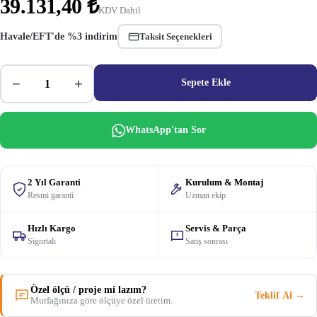
39.131,40 ₺
KDV Dahil
Havale/EFT'de %3 indirim
Taksit Seçenekleri
−
+
Sepete Ekle
WhatsApp'tan Sor
2 Yıl Garanti
Kurulum & Montaj
Resmi garanti
Uzman ekip
Hızlı Kargo
Servis & Parça
Sigortalı
Satış sonrası
Özel ölçü / proje mi lazım?
Teklif Al →
Mutfağınıza göre ölçüye özel üretim.