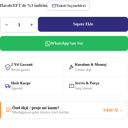
Havale/EFT'de %3 indirim
Taksit Seçenekleri
−
+
Sepete Ekle
WhatsApp'tan Sor
2 Yıl Garanti
Kurulum & Montaj
Resmi garanti
Uzman ekip
Hızlı Kargo
Servis & Parça
Sigortalı
Satış sonrası
Özel ölçü / proje mi lazım?
Teklif Al →
Mutfağınıza göre ölçüye özel üretim.