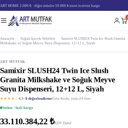
ART HOME 2.000 ₺ · diğer ürünler 10.000 ₺ üzeri ücretsiz kargo
Anasayfa
›
Soğuk İçecek Sebilleri
›
Samixir SLUSH24 Twin Ice Slush Granita
Milkshake ve Soğuk Meyve Suyu Dispenseri, 12+12 L, Siyah
ART MUTFAK
Samixir SLUSH24 Twin Ice Slush
Granita Milkshake ve Soğuk Meyve
Suyu Dispenseri, 12+12 L, Siyah
★★★★☆
4.5
· 6 değerlendirme
Ürün Kodu: twin-24-litre
Stokta · hızlı kargo
33.110.384,22 ₺
KDV Dahil