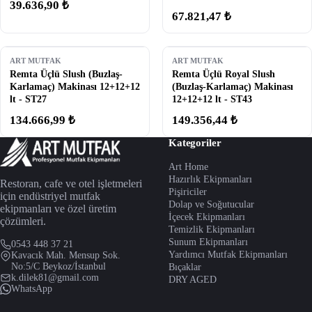
39.636,90 ₺
67.821,47 ₺
ART MUTFAK
ART MUTFAK
Remta Üçlü Slush (Buzlaş-
Remta Üçlü Royal Slush
Karlamaç) Makinası 12+12+12
(Buzlaş-Karlamaç) Makinası
lt - ST27
12+12+12 lt - ST43
134.666,99 ₺
149.356,44 ₺
Kategoriler
Art Home
Hazırlık Ekipmanları
Restoran, cafe ve otel işletmeleri
Pişiriciler
için endüstriyel mutfak
Dolap ve Soğutucular
ekipmanları ve özel üretim
İçecek Ekipmanları
çözümleri.
Temizlik Ekipmanları
Sunum Ekipmanları
0543 448 37 21
Yardımcı Mutfak Ekipmanları
Kavacık Mah. Mensup Sok.
No:5/C Beykoz/İstanbul
Bıçaklar
k.dilek81@gmail.com
DRY AGED
WhatsApp