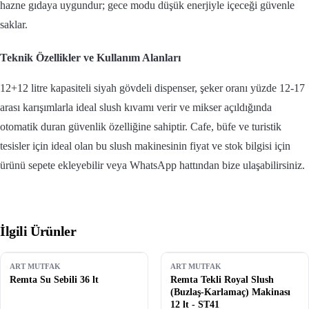
hazne gıdaya uygundur; gece modu düşük enerjiyle içeceği güvenle
saklar.
Teknik Özellikler ve Kullanım Alanları
12+12 litre kapasiteli siyah gövdeli dispenser, şeker oranı yüzde 12-17
arası karışımlarla ideal slush kıvamı verir ve mikser açıldığında
otomatik duran güvenlik özelliğine sahiptir. Cafe, büfe ve turistik
tesisler için ideal olan bu slush makinesinin fiyat ve stok bilgisi için
ürünü sepete ekleyebilir veya WhatsApp hattından bize ulaşabilirsiniz.
İlgili Ürünler
ART MUTFAK
ART MUTFAK
Remta Su Sebili 36 lt
Remta Tekli Royal Slush
(Buzlaş-Karlamaç) Makinası
12 lt - ST41