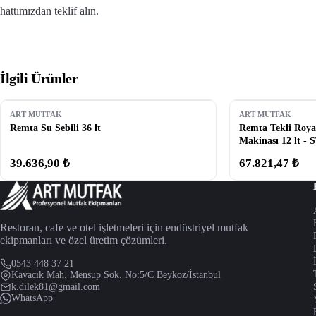
hattımızdan teklif alın.
İlgili Ürünler
ART MUTFAK
ART MUTFAK
Remta Su Sebili 36 lt
Remta Tekli Roya
Makinası 12 lt - 
39.636,90 ₺
67.821,47 ₺
Restoran, cafe ve otel işletmeleri için endüstriyel mutfak
ekipmanları ve özel üretim çözümleri.
0543 448 37 21
Kavacık Mah. Mensup Sok. No:5/C Beykoz/İstanbul
k.dilek81@gmail.com
WhatsApp