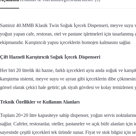
Samixir 40.MMB Klasik Twin Soğuk İçecek Dispenseri, meyve suyu ve
yoğun yapan cafe, restoran, otel ve pastane işletmeleri için tasarlanmış ç
ekipmanıdır. Karıştırıcılı yapısı içeceklerin homojen kalmasını sağlar.
Çift Hazneli Karıştırıcılı Soğuk İçecek Dispenseri
Her biri 20 litrelik iki hazne, farklı içecekleri aynı anda soğuk ve karış
karıştırma sistemi, meyve suyu ve ayran gibi içeceklerin dibe çökmesini 
görsel olarak çekici hale getirir; şık siyah gövdesi ve kolay temizlenen 
Teknik Özellikler ve Kullanım Alanları
Toplam 20+20 litre kapasiteye sahip dispenser, yoğun servis noktalarınd
sağlar. Cafeler, restoranlar, oteller, pastaneler ve açık büfe alanları için 
sayesinde çeşitli içecekleri tek üründe sunar. Fiyat ve stok bilgisi içi