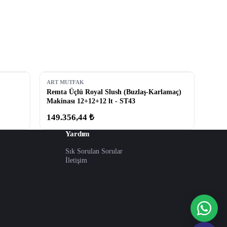
ART MUTFAK
Remta Üçlü Royal Slush (Buzlaş-Karlamaç)
Makinası 12+12+12 lt - ST43
149.356,44 ₺
Yardım
Sık Sorulan Sorular
İletişim