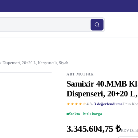
ispenseri, 20+20 L, Karıştırıcılı, Siyah
ART MUTFAK
Samixir 40.MMB Kla
Dispenseri, 20+20 L, 
★★★★☆
4.3
· 3 değerlendirme
Ürün Kod
Stokta · hızlı kargo
3.345.604,75 ₺
KDV Dahi