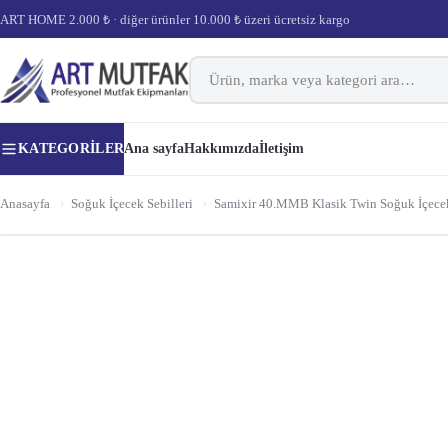
ART HOME 2.000 ₺ · diğer ürünler 10.000 ₺ üzeri ücretsiz kargo
KATEGORILER
Ana sayfa
Hakkımızda
İletişim
Anasayfa
›
Soğuk İçecek Sebilleri
›
Samixir 40.MMB Klasik Twin Soğuk İçecek D