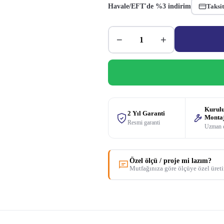
Havale/EFT'de %3 indirim
Taksit
−
+
Kurul
2 Yıl Garanti
Monta
Resmi garanti
Uzman 
Özel ölçü / proje mi lazım?
Mutfağınıza göre ölçüye özel üret