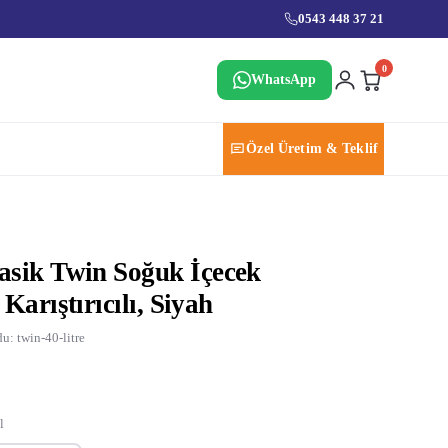
0543 448 37 21
0
WhatsApp
Özel Üretim & Teklif
sik Twin Soğuk İçecek
Karıştırıcılı, Siyah
u: twin-40-litre
l