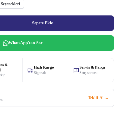
 Seçenekleri
Sepete Ekle
WhatsApp'tan Sor
um &
Hızlı Kargo
Servis & Parça
j
Sigortalı
Satış sonrası
ekip
Teklif Al →
im.