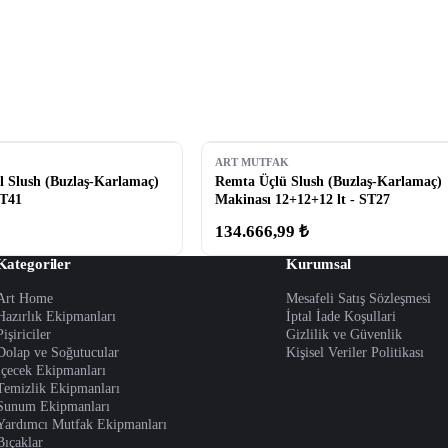
ART MUTFAK
l Slush (Buzlaş-Karlamaç)
Remta Üçlü Slush (Buzlaş-Karlamaç)
ST41
Makinası 12+12+12 lt - ST27
134.666,99 ₺
Kategoriler
Kurumsal
Art Home
Mesafeli Satış Sözleşmesi
Hazırlık Ekipmanları
İptal İade Koşullari
Pişiriciler
Gizlilik ve Güvenlik
Dolap ve Soğutucular
Kişisel Veriler Politikası
İçecek Ekipmanları
Temizlik Ekipmanları
Sunum Ekipmanları
Yardımcı Mutfak Ekipmanları
Bıçaklar