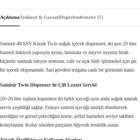
Açıklama
Teslimat & Garanti
Değerlendirmeler (7)
Samixir 40.SSY Klasik Twin soğuk içecek dispenseri, iki ayrı 20 litre
hazneli fıskiyeli yapısıyla ayran, limonata ve meyve suyunu ferah
biçimde sunmak isteyen restoran, cafe ve açık büfe işletmeleri için şık
bir içecek ekipmanıdır. Sarı gövdesi tezgaha canlı bir görünüm katar.
Samixir Twin Dispenser ile Çift Lezzet Servisi
20+20 litre toplam kapasitesi iki farklı içeceği aynı anda soğuk tutarak
servis çeşitliliği sağlar. Fıskiye sistemi içeceği sürekli döndürerek
tazeliğini ve görsel çekiciliğini korur; şeffaf hazneleri seviye takibini
kolaylaştırır. Kolay sökülen parçaları hijyenik temizlik sunar.
Teknik Özellikler ve Kullanım Alanları