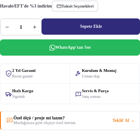
Havale/EFT'de %3 indirim
Taksit Seçenekleri
−
+
Sepete Ekle
WhatsApp'tan Sor
2 Yıl Garanti
Kurulum & Montaj
Resmi garanti
Uzman ekip
Hızlı Kargo
Servis & Parça
Sigortalı
Satış sonrası
Özel ölçü / proje mi lazım?
Teklif Al →
Mutfağınıza göre ölçüye özel üretim.