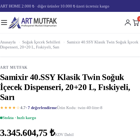
ART HOME 2.000 ₺ · diğer ürünler 10.000 ₺ üzeri ücretsiz kargo
Anasayfa
›
Soğuk İçecek Sebilleri
›
Samixir 40.SSY Klasik Twin Soğuk İçecek
Dispenseri, 20+20 L, Fıskiyeli, Sarı
ART MUTFAK
Samixir 40.SSY Klasik Twin Soğuk
İçecek Dispenseri, 20+20 L, Fıskiyeli,
Sarı
★★★★☆
4.7
· 7 değerlendirme
Ürün Kodu: twin-40-litre-8
Stokta · hızlı kargo
3.345.604,75 ₺
KDV Dahil