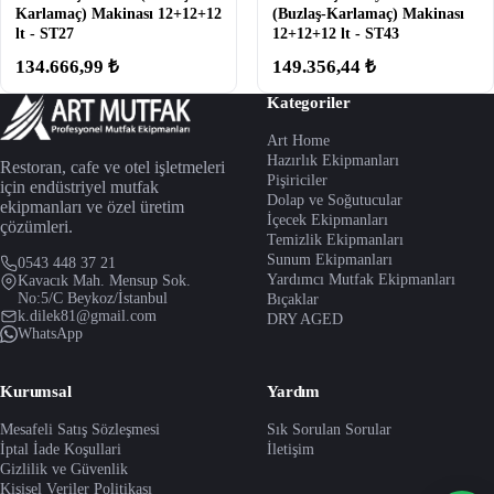
Karlamaç) Makinası 12+12+12
(Buzlaş-Karlamaç) Makinası
lt - ST27
12+12+12 lt - ST43
134.666,99 ₺
149.356,44 ₺
Kategoriler
Art Home
Hazırlık Ekipmanları
Restoran, cafe ve otel işletmeleri
Pişiriciler
için endüstriyel mutfak
Dolap ve Soğutucular
ekipmanları ve özel üretim
İçecek Ekipmanları
çözümleri.
Temizlik Ekipmanları
Sunum Ekipmanları
0543 448 37 21
Yardımcı Mutfak Ekipmanları
Kavacık Mah. Mensup Sok.
No:5/C Beykoz/İstanbul
Bıçaklar
k.dilek81@gmail.com
DRY AGED
WhatsApp
Kurumsal
Yardım
Mesafeli Satış Sözleşmesi
Sık Sorulan Sorular
İptal İade Koşullari
İletişim
Gizlilik ve Güvenlik
Kişisel Veriler Politikası