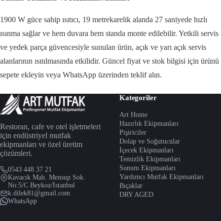
1900 W güce sahip ısıtıcı, 19 metrekarelik alanda 27 saniyede hızlı
ısınma sağlar ve hem duvara hem standa monte edilebilir. Yetkili servis
ve yedek parça güvencesiyle sunulan ürün, açık ve yarı açık servis
alanlarının ısıtılmasında etkilidir. Güncel fiyat ve stok bilgisi için ürünü
sepete ekleyin veya WhatsApp üzerinden teklif alın.
Kategoriler
Art Home
Hazırlık Ekipmanları
Restoran, cafe ve otel işletmeleri
Pişiriciler
için endüstriyel mutfak
Dolap ve Soğutucular
ekipmanları ve özel üretim
İçecek Ekipmanları
çözümleri.
Temizlik Ekipmanları
Sunum Ekipmanları
0543 448 37 21
Yardımcı Mutfak Ekipmanları
Kavacık Mah. Mensup Sok.
No:5/C Beykoz/İstanbul
Bıçaklar
k.dilek81@gmail.com
DRY AGED
WhatsApp