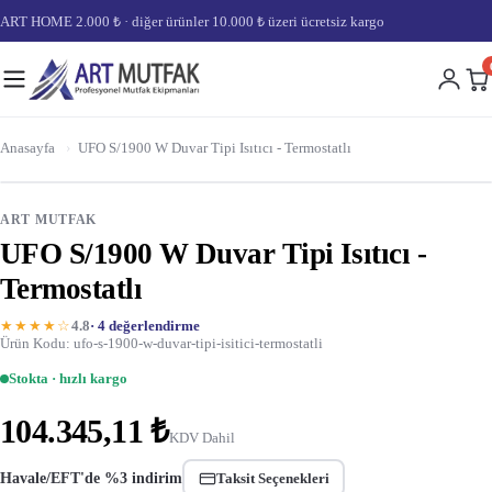
ART HOME 2.000 ₺ · diğer ürünler 10.000 ₺ üzeri ücretsiz kargo
Anasayfa
›
UFO S/1900 W Duvar Tipi Isıtıcı - Termostatlı
ART MUTFAK
UFO S/1900 W Duvar Tipi Isıtıcı -
Termostatlı
★★★★☆
4.8
· 4 değerlendirme
Ürün Kodu: ufo-s-1900-w-duvar-tipi-isitici-termostatli
Stokta · hızlı kargo
104.345,11 ₺
KDV Dahil
Havale/EFT'de %3 indirim
Taksit Seçenekleri