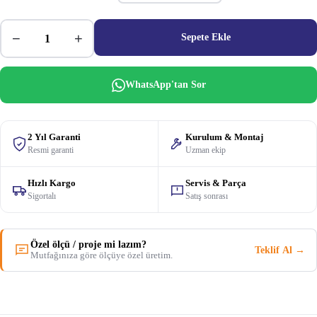
−
+
Sepete Ekle
WhatsApp'tan Sor
2 Yıl Garanti
Kurulum & Montaj
Resmi garanti
Uzman ekip
Hızlı Kargo
Servis & Parça
Sigortalı
Satış sonrası
Özel ölçü / proje mi lazım?
Teklif Al →
Mutfağınıza göre ölçüye özel üretim.